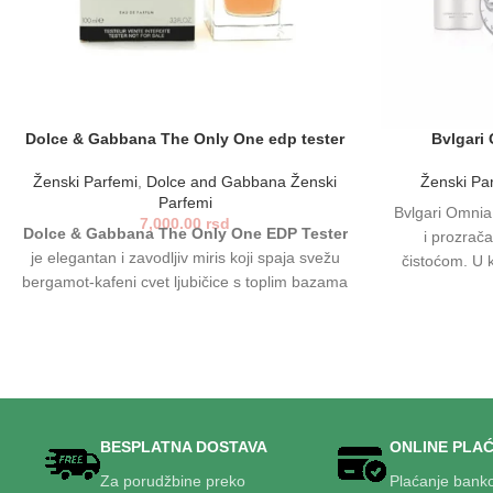
Dolce & Gabbana The Only One edp tester
Bvlgari 
Ženski Parfemi
,
Dolce and Gabbana Ženski
Ženski Pa
Parfemi
Bvlgari Omnia
7,000.00
rsd
Dolce & Gabbana The Only One EDP Tester
i prozrača
je elegantan i zavodljiv miris koji spaja svežu
čistoćom. U k
bergamot-kafeni cvet ljubičice s toplim bazama
pruža dug
vanile, karamele i tonke. Tester verzija donosi
ženstveno
istu sofisticiranu postojanost i kompleksnost
upotrebu ili
kao original, po dosta povoljnijoj ceni, idealan
parfem za svaku priliku.
BESPLATNA DOSTAVA
ONLINE PLA
Za porudžbine preko
Plaćanje bank