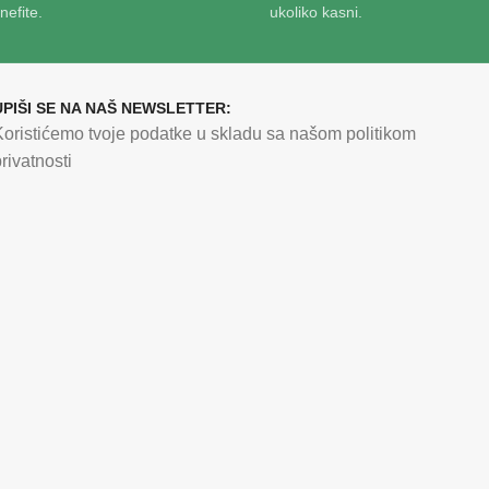
nefite.
ukoliko kasni.
UPIŠI SE NA NAŠ NEWSLETTER:
Koristićemo tvoje podatke u skladu sa našom politikom
rivatnosti