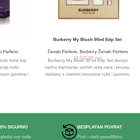
Burberry My Blush 90ml Edp Set
i Parfemi
Ženski Parfemi
,
Burberry Ženski Parfemi
10,600.00
rsd
nski miris koji
Burberry My Blush 90 ml Edp Set donosi
rnje note
nežnu harmoniju voćnih nota nara i limuna,
srcem jasmina i
mešanu s cvetnim tonovima ruže i jasmina.
m podlogom
Kompletu ﬁniš daju jasmin i vistaria. Savršen je
ršen je za žene
za svakodnevno osveženje i kao luksuzni
 elegantan trag
poklon uz elegantno pakovanje.
ja.
00% SIGURNO
BESPLATAN POVRAT
gledaj sve naše
Prati i otaži porudžbinu