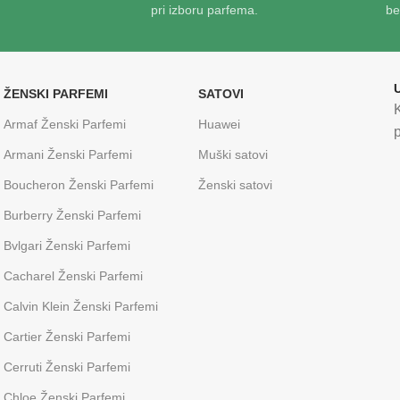
pri izboru parfema.
be
ŽENSKI PARFEMI
SATOVI
Armaf Ženski Parfemi
Huawei
p
Armani Ženski Parfemi
Muški satovi
Boucheron Ženski Parfemi
Ženski satovi
Burberry Ženski Parfemi
Bvlgari Ženski Parfemi
Cacharel Ženski Parfemi
Calvin Klein Ženski Parfemi
Cartier Ženski Parfemi
Cerruti Ženski Parfemi
Chloe Ženski Parfemi