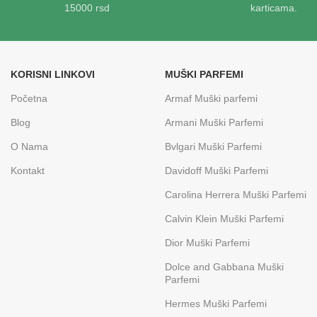
15000 rsd
karticama.
KORISNI LINKOVI
MUŠKI PARFEMI
Početna
Armaf Muški parfemi
Blog
Armani Muški Parfemi
O Nama
Bvlgari Muški Parfemi
Kontakt
Davidoff Muški Parfemi
Carolina Herrera Muški Parfemi
Calvin Klein Muški Parfemi
Dior Muški Parfemi
Dolce and Gabbana Muški
Parfemi
Hermes Muški Parfemi