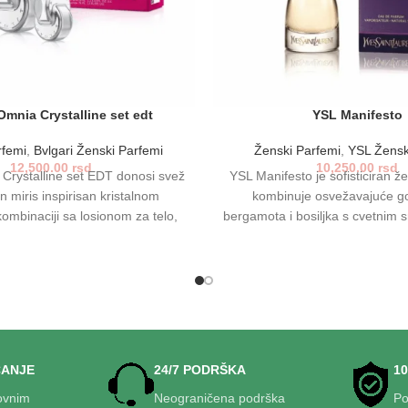
Omnia Crystalline set edt
YSL Manifesto
rfemi
,
Bvlgari Ženski Parfemi
Ženski Parfemi
,
YSL Žensk
12,500.00
rsd
10,250.00
rsd
 Crystalline set EDT donosi svež
YSL Manifesto je sofisticiran že
n miris inspirisan kristalnom
kombinuje osvežavajuće go
ombinaciji sa losionom za telo,
bergamota i bosiljka s cvetnim 
otrajan osećaj elegancije i
iris-a, završavajući toplo
sti. Idealno za svakodnevnu
sandalovine, vanile i tonke. Sav
 kao poklon za posebne prilike.
koje žele da ostave snažan, ali
stila i samopouzdan
ĆANJE
24/7 PODRŠKA
1
ovnim
Neograničena podrška
Po