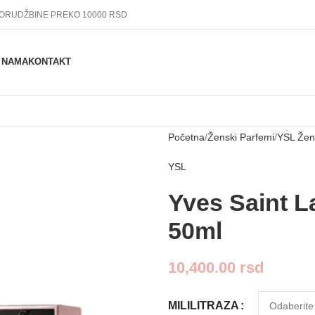
PORUDŽBINE PREKO 10000 RSD
 NAMA
KONTAKT
Početna
Ženski Parfemi
YSL Žen
YSL
Yves Saint L
50ml
10,400.00
rsd
MILILITRAZA