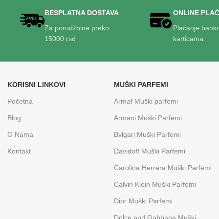
BESPLATNA DOSTAVA
ONLINE PLA
Za porudžbine preko
Plaćanje bank
15000 rsd
karticama.
KORISNI LINKOVI
MUŠKI PARFEMI
Početna
Armaf Muški parfemi
Blog
Armani Muški Parfemi
O Nama
Bvlgari Muški Parfemi
Kontakt
Davidoff Muški Parfemi
Carolina Herrera Muški Parfemi
Calvin Klein Muški Parfemi
Dior Muški Parfemi
Dolce and Gabbana Muški