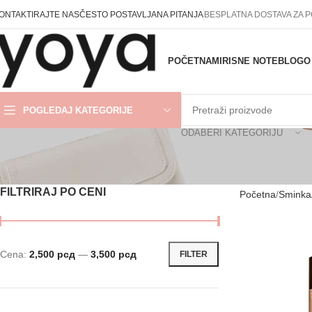
ONTAKTIRAJTE NAS
ČESTO POSTAVLJANA PITANJA
BESPLATNA DOSTAVA ZA 
POČETNA
MIRISNE NOTE
BLOG
O
POGLEDAJ KATEGORIJE
ODABERI KATEGORIJU
FILTRIRAJ PO CENI
Početna
Sminka
Cena:
2,500 рсд
—
3,500 рсд
FILTER