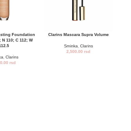
asting Foundation
Clarins Mascara Supra Volume
 N 110; C 112; W
112.5
Sminka
,
Clarins
2,500.00
rsd
ka
,
Clarins
00.00
rsd