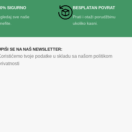
00% SIGURNO
BESPLATAN POVRAT
gledaj sve naše
Prati i otaži porudžbinu
nefite.
ukoliko kasni.
UPIŠI SE NA NAŠ NEWSLETTER:
Koristićemo tvoje podatke u skladu sa našom politikom
rivatnosti