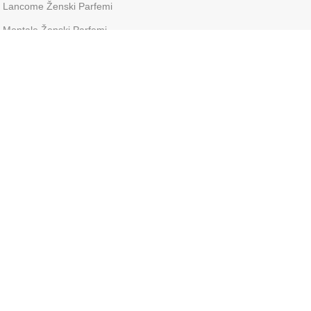
Lancome Ženski Parfemi
Montale Ženski Parfemi
Paco Rabanne Ženski Parfemi
Roberto Cavalli Ženski Parfemi
Tom Ford Ženski Parfemi
Versace Ženski Parfemi
Shiseido Ženski Parfemi
Dostavu vršimo preko: