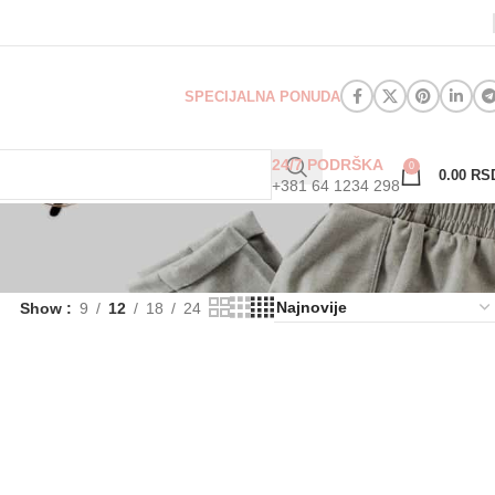
SPECIJALNA PONUDA
24/7 PODRŠKA
0
0.00
RS
+381 64 1234 298
Show
9
12
18
24