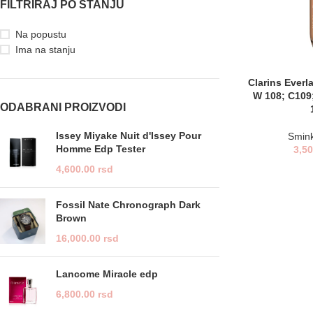
FILTRIRAJ PO STANJU
Na popustu
Ima na stanju
Clarins Everl
W 108; C109;
ODABRANI PROIZVODI
Issey Miyake Nuit d'Issey Pour
Smin
Homme Edp Tester
3,5
4,600.00
rsd
Fossil Nate Chronograph Dark
Brown
16,000.00
rsd
Lancome Miracle edp
6,800.00
rsd