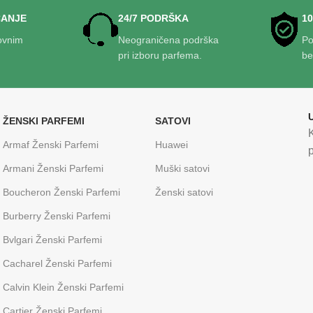
ĆANJE
24/7 PODRŠKA
1
ovnim
Neograničena podrška
Po
pri izboru parfema.
be
ŽENSKI PARFEMI
SATOVI
Armaf Ženski Parfemi
Huawei
p
Armani Ženski Parfemi
Muški satovi
Boucheron Ženski Parfemi
Ženski satovi
Burberry Ženski Parfemi
Bvlgari Ženski Parfemi
Cacharel Ženski Parfemi
Calvin Klein Ženski Parfemi
Cartier Ženski Parfemi