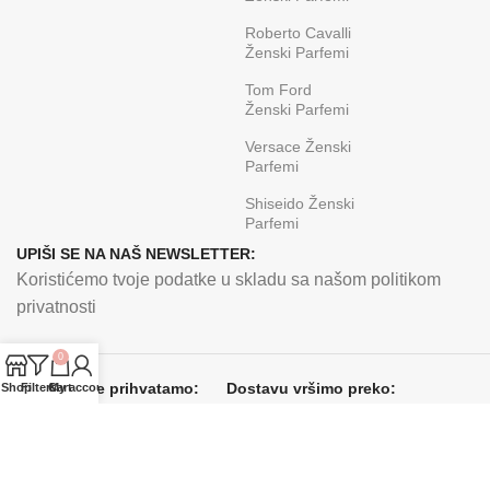
Roberto Cavalli
Ženski Parfemi
Tom Ford
Ženski Parfemi
Versace Ženski
Parfemi
Shiseido Ženski
Parfemi
UPIŠI SE NA NAŠ NEWSLETTER:
Koristićemo tvoje podatke u skladu sa našom politikom
privatnosti
0
Kartice koje prihvatamo:
Dostavu vršimo preko:
Shop
Filters
Cart
My account