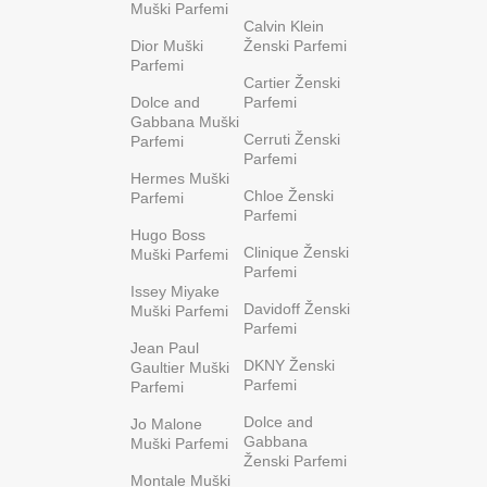
Muški Parfemi
Calvin Klein
Dior Muški
Ženski Parfemi
Parfemi
Cartier Ženski
Dolce and
Parfemi
Gabbana Muški
Cerruti Ženski
Parfemi
Parfemi
Hermes Muški
Chloe Ženski
Parfemi
Parfemi
Hugo Boss
Clinique Ženski
Muški Parfemi
Parfemi
Issey Miyake
Davidoff Ženski
Muški Parfemi
Parfemi
Jean Paul
DKNY Ženski
Gaultier Muški
Parfemi
Parfemi
Dolce and
Jo Malone
Gabbana
Muški Parfemi
Ženski Parfemi
Montale Muški