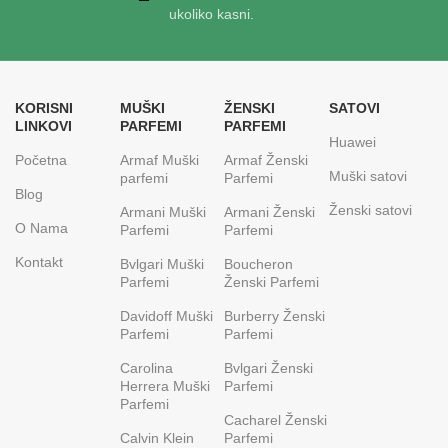
ukoliko kasni.
KORISNI
MUŠKI
ŽENSKI
SATOVI
LINKOVI
PARFEMI
PARFEMI
Huawei
Početna
Armaf Muški
Armaf Ženski
Muški satovi
parfemi
Parfemi
Blog
Ženski satovi
Armani Muški
Armani Ženski
O Nama
Parfemi
Parfemi
Kontakt
Bvlgari Muški
Boucheron
Parfemi
Ženski Parfemi
Davidoff Muški
Burberry Ženski
Parfemi
Parfemi
Carolina
Bvlgari Ženski
Herrera Muški
Parfemi
Parfemi
Cacharel Ženski
Calvin Klein
Parfemi