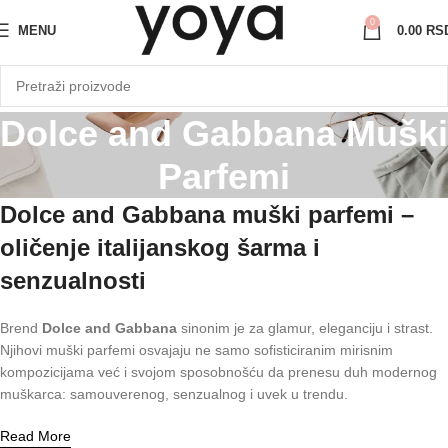
0
MENU
0.00
RS
Dolce and Gabbana Muški
Parfemi
Dolce and Gabbana muški parfemi –
oličenje italijanskog šarma i
senzualnosti
Brend
Dolce and Gabbana
sinonim je za glamur, eleganciju i strast.
Njihovi muški parfemi osvajaju ne samo sofisticiranim mirisnim
kompozicijama već i svojom sposobnošću da prenesu duh modernog
muškarca: samouverenog, senzualnog i uvek u trendu.
Read More