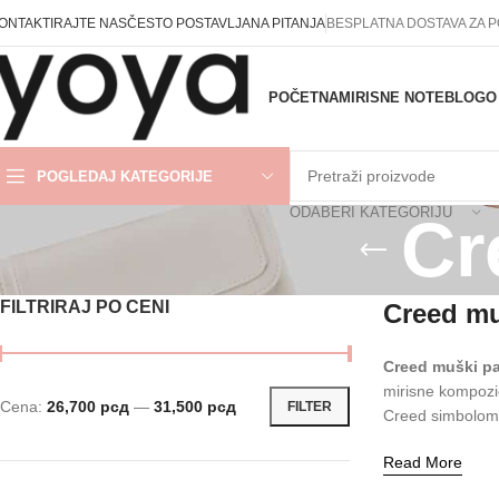
ONTAKTIRAJTE NAS
ČESTO POSTAVLJANA PITANJA
BESPLATNA DOSTAVA ZA 
POČETNA
MIRISNE NOTE
BLOG
O
POGLEDAJ KATEGORIJE
ODABERI KATEGORIJU
Cr
FILTRIRAJ PO CENI
Creed muš
Creed muški pa
mirisne kompozic
Cena:
26,700 рсд
—
31,500 рсд
FILTER
Creed simbolom
Read More