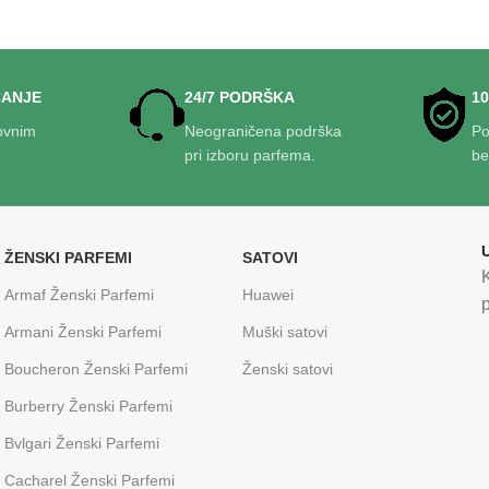
ĆANJE
24/7 PODRŠKA
1
ovnim
Neograničena podrška
Po
pri izboru parfema.
be
ŽENSKI PARFEMI
SATOVI
Armaf Ženski Parfemi
Huawei
p
Armani Ženski Parfemi
Muški satovi
Boucheron Ženski Parfemi
Ženski satovi
Burberry Ženski Parfemi
Bvlgari Ženski Parfemi
Cacharel Ženski Parfemi