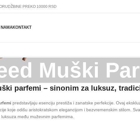
PORUDŽBINE PREKO 10000 RSD
 NAMA
KONTAKT
eed Muški Par
ki parfemi – sinonim za luksuz, tradicij
rfemi
predstavljaju esenciju prestiža i zanatske perfekcije. Ovaj eksklu
ije koje odišu aristokratskom elegancijom i bezvremenskim stilom. Svaki 
 luksuza među muževnim parfemima.