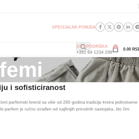
SPECIJALNA PONUDA
24/7 PODRŠKA
0
0.00
RS
+381 64 1234 298
femi
u i sofisticiranost
zivni parfemski brend sa više od 260 godina tradicije kreira jedinstvene
parfem je ručno izrađen od najfinijih prirodnih sastojaka, što čini