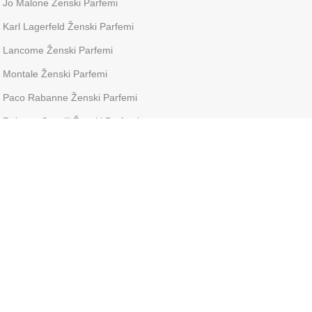
Jo Malone Ženski Parfemi
Karl Lagerfeld Ženski Parfemi
Lancome Ženski Parfemi
Montale Ženski Parfemi
Paco Rabanne Ženski Parfemi
Roberto Cavalli Ženski Parfemi
Tom Ford Ženski Parfemi
Versace Ženski Parfemi
Shiseido Ženski Parfemi
Dostavu vršimo preko: