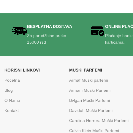
BESPLATNA DOSTAVA
ONLINE PLA
Za porudžbine preko
Plaćanje bank
15000 rsd
karticama.
KORISNI LINKOVI
MUŠKI PARFEMI
Početna
Armaf Muški parfemi
Blog
Armani Muški Parfemi
O Nama
Bvlgari Muški Parfemi
Kontakt
Davidoff Muški Parfemi
Carolina Herrera Muški Parfemi
Calvin Klein Muški Parfemi