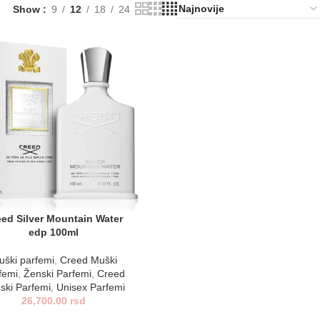
Show
9
12
18
24
eed Silver Mountain Water
edp 100ml
uški parfemi
,
Creed Muški
femi
,
Ženski Parfemi
,
Creed
ski Parfemi
,
Unisex Parfemi
26,700.00
rsd