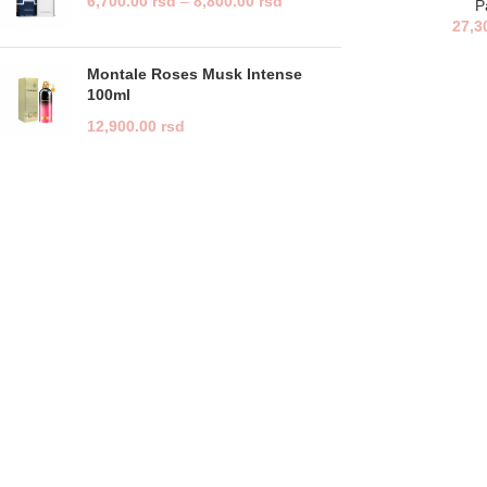
6,700.00
rsd
–
8,800.00
rsd
P
27,3
Montale Roses Musk Intense
100ml
12,900.00
rsd