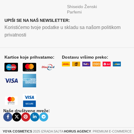
Shiseido Ženski
Parfemi
UPIŠI SE NA NAŠ NEWSLETTER:
Koristićemo tvoje podatke u skladu sa našom politikom
privatnosti
Kartice koje prihvatamo:
Dostavu vršimo preko:
Naše društvene mreže:
YOYA COSMETICS
2025 IZRADA SAJTA
HORUS AGENCY
. PREMIUM E-COMMERCE