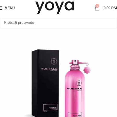
0
MENU
0.00
RS