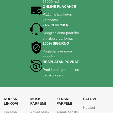
15000 rsd
koji žele da ostave snažan prvi
ONLINE PLAĆANJE
utisak.
Plaćanje bankovnim
karticama.
24/7 PODRŠKA
Neograničena podrška
pri izboru parfema.
100% SIGURNO
Pogledaj sve naše
benefite.
BESPLATAN POVRAT
Prati i otaži porudžbinu
ukoliko kasni.
KORISNI
MUŠKI
ŽENSKI
SATOVI
LINKOVI
PARFEMI
PARFEMI
Huawei
Početna
Armaf Muški
Armaf Ženski