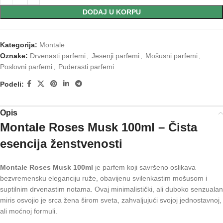
DODAJ U KORPU
Kategorija:
Montale
Oznake:
Drvenasti parfemi
,
Jesenji parfemi
,
Mošusni parfemi
,
Poslovni parfemi
,
Puderasti parfemi
Podeli:
Opis
Montale Roses Musk 100ml – Čista
esencija ženstvenosti
Montale Roses Musk 100ml
je parfem koji savršeno oslikava
bezvremensku eleganciju ruže, obavijenu svilenkastim mošusom i
suptilnim drvenastim notama. Ovaj minimalistički, ali duboko senzualan
miris osvojio je srca žena širom sveta, zahvaljujući svojoj jednostavnoj,
ali moćnoj formuli.