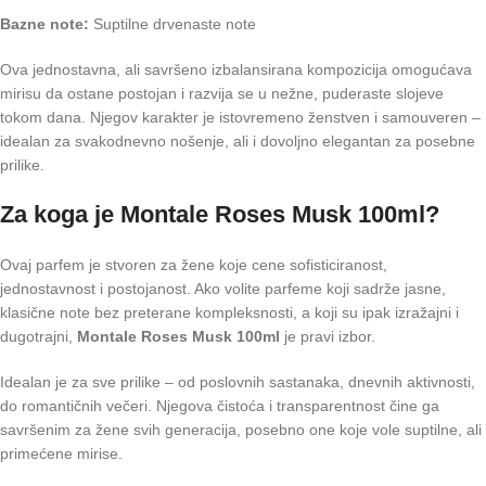
Bazne note:
Suptilne drvenaste note
Ova jednostavna, ali savršeno izbalansirana kompozicija omogućava
mirisu da ostane postojan i razvija se u nežne, puderaste slojeve
tokom dana. Njegov karakter je istovremeno ženstven i samouveren –
idealan za svakodnevno nošenje, ali i dovoljno elegantan za posebne
prilike.
Za koga je Montale Roses Musk 100ml?
Ovaj parfem je stvoren za žene koje cene sofisticiranost,
jednostavnost i postojanost. Ako volite parfeme koji sadrže jasne,
klasične note bez preterane kompleksnosti, a koji su ipak izražajni i
dugotrajni,
Montale Roses Musk 100ml
je pravi izbor.
Idealan je za sve prilike – od poslovnih sastanaka, dnevnih aktivnosti,
do romantičnih večeri. Njegova čistoća i transparentnost čine ga
savršenim za žene svih generacija, posebno one koje vole suptilne, ali
primećene mirise.