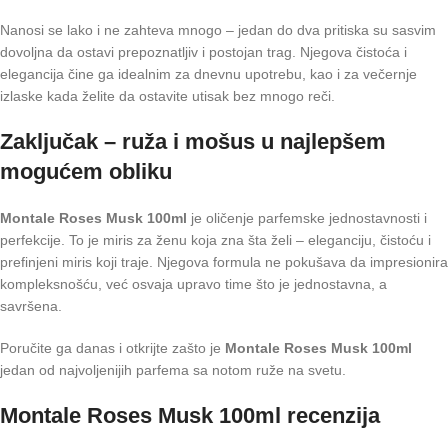
Nanosi se lako i ne zahteva mnogo – jedan do dva pritiska su sasvim
dovoljna da ostavi prepoznatljiv i postojan trag. Njegova čistoća i
elegancija čine ga idealnim za dnevnu upotrebu, kao i za večernje
izlaske kada želite da ostavite utisak bez mnogo reči.
Zaključak – ruža i mošus u najlepšem
mogućem obliku
Montale Roses Musk 100ml
je oličenje parfemske jednostavnosti i
perfekcije. To je miris za ženu koja zna šta želi – eleganciju, čistoću i
prefinjeni miris koji traje. Njegova formula ne pokušava da impresionira
kompleksnošću, već osvaja upravo time što je jednostavna, a
savršena.
Poručite ga danas i otkrijte zašto je
Montale Roses Musk 100ml
jedan od najvoljenijih parfema sa notom ruže na svetu.
Montale Roses Musk 100ml recenzija