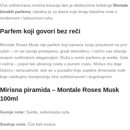
Ova sofisticirana mirisna kreacija deo je ekskluzivne kolekcije
Montale
ženskih parfema
i idealna je za dame koje biraju klasične note u
modernom i luksuznom ruhu.
Parfem koji govori bez reči
Montale Roses Musk nije parfem koji nameće svoju prisutnost na prvi
udah – on se razvija postepeno, gradi atmosferu, i nežno vas obavija
svojom suštinskom elegancijom. Ruža u ovom parfemu je svetla, čista
i nežna – poput tek ubranog cveta u punom cvatu. Mošus mu daje
čistoću i senzualnost, dok se u pozadini kriju suptilne drvenaste note
koje celokupnu kompoziciju čine sofisticiranom i dugotrajnom.
Mirisna piramida – Montale Roses Musk
100ml
Gornje note:
Svetla, svilenkasta ruža
Srednje note:
Čist beli mošus