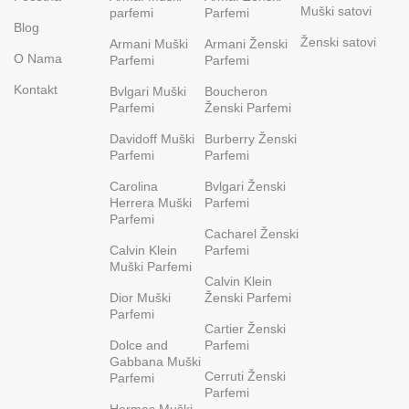
Muški satovi
parfemi
Parfemi
Blog
Ženski satovi
Armani Muški
Armani Ženski
O Nama
Parfemi
Parfemi
Kontakt
Bvlgari Muški
Boucheron
Parfemi
Ženski Parfemi
Davidoff Muški
Burberry Ženski
Parfemi
Parfemi
Carolina
Bvlgari Ženski
Herrera Muški
Parfemi
Parfemi
Cacharel Ženski
Calvin Klein
Parfemi
Muški Parfemi
Calvin Klein
Dior Muški
Ženski Parfemi
Parfemi
Cartier Ženski
Dolce and
Parfemi
Gabbana Muški
Cerruti Ženski
Parfemi
Parfemi
Hermes Muški