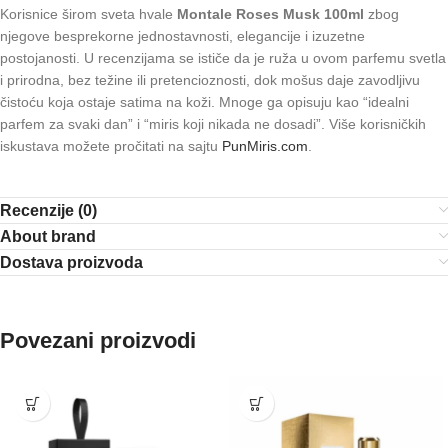
Korisnice širom sveta hvale
Montale Roses Musk 100ml
zbog
njegove besprekorne jednostavnosti, elegancije i izuzetne
postojanosti. U recenzijama se ističe da je ruža u ovom parfemu svetla
i prirodna, bez težine ili pretencioznosti, dok mošus daje zavodljivu
čistoću koja ostaje satima na koži. Mnoge ga opisuju kao “idealni
parfem za svaki dan” i “miris koji nikada ne dosadi”. Više korisničkih
iskustava možete pročitati na sajtu
PunMiris.com
.
Recenzije (0)
About brand
Dostava proizvoda
Povezani proizvodi