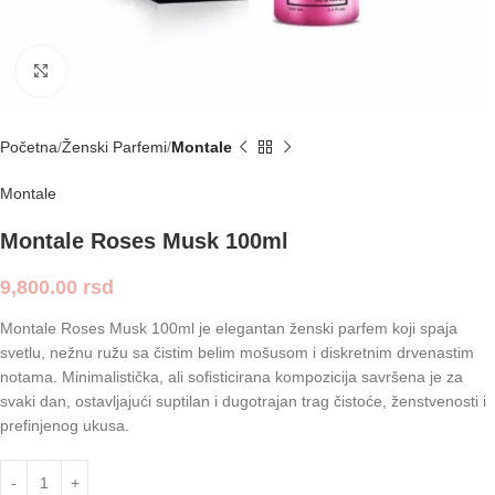
Click to enlarge
Početna
Ženski Parfemi
Montale
Montale
Montale Roses Musk 100ml
9,800.00
rsd
Montale Roses Musk 100ml je elegantan ženski parfem koji spaja
svetlu, nežnu ružu sa čistim belim mošusom i diskretnim drvenastim
notama. Minimalistička, ali sofisticirana kompozicija savršena je za
svaki dan, ostavljajući suptilan i dugotrajan trag čistoće, ženstvenosti i
prefinjenog ukusa.