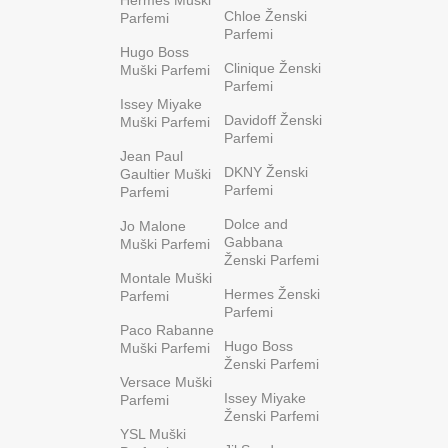
Chloe Ženski
Parfemi
Parfemi
Hugo Boss
Clinique Ženski
Muški Parfemi
Parfemi
Issey Miyake
Davidoff Ženski
Muški Parfemi
Parfemi
Jean Paul
DKNY Ženski
Gaultier Muški
Parfemi
Parfemi
Dolce and
Jo Malone
Gabbana
Muški Parfemi
Ženski Parfemi
Montale Muški
Hermes Ženski
Parfemi
Parfemi
Paco Rabanne
Hugo Boss
Muški Parfemi
Ženski Parfemi
Versace Muški
Issey Miyake
Parfemi
Ženski Parfemi
YSL Muški