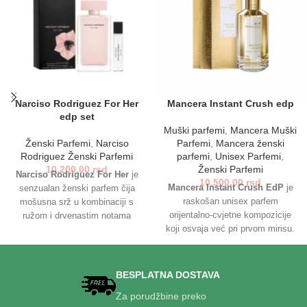
Narciso Rodriguez For Her
Mancera Instant Crush edp
edp set
Muški parfemi
,
Mancera Muški
Ženski Parfemi
,
Narciso
Parfemi
,
Mancera ženski
Rodriguez Ženski Parfemi
parfemi
,
Unisex Parfemi
,
10,200.00
rsd
Ženski Parfemi
Narciso Rodriguez For Her
je
10,500.00
rsd
Mancera Instant Crush EdP
je
senzualan ženski parfem čija
raskošan unisex parfem
mošusna srž u kombinaciji s
orijentalno-cvjetne kompozicije
ružom i drvenastim notama
koji osvaja već pri prvom mirisu.
stvara intiman, dugotrajan i
Spoj bergamota, šafrana,
sofisticiran mirisni potpis.
jasmina i vanile pruža senzualan
Minimalistički i luksuzan, idealan
i dugotrajan trag. Idealan za
je za žene koje vole eleganciju,
BESPLATNA DOSTAVA
večernje prilike i hladnije dane,
elegićnost i samopouzdano
Za porudžbine preko
ovaj parfem je pravi izbor za one
prisustvo u svakoj prilici.