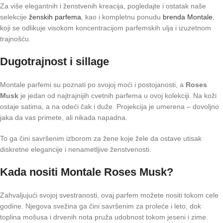
Za više elegantnih i ženstvenih kreacija, pogledajte i ostatak naše
selekcije
ženskih parfema
, kao i kompletnu ponudu
brenda Montale
,
koji se odlikuje visokom koncentracijom parfemskih ulja i izuzetnom
trajnošću.
Dugotrajnost i sillage
Montale parfemi su poznati po svojoj moći i postojanosti, a
Roses
Musk
je jedan od najtrajnijih cvetnih parfema u ovoj kolekciji. Na koži
ostaje satima, a na odeći čak i duže. Projekcija je umerena – dovoljno
jaka da vas primete, ali nikada napadna.
To ga čini savršenim izborom za žene koje žele da ostave utisak
diskretne elegancije i nenametljive ženstvenosti.
Kada nositi Montale Roses Musk?
Zahvaljujući svojoj svestranosti, ovaj parfem možete nositi tokom cele
godine. Njegova svežina ga čini savršenim za proleće i leto, dok
toplina mošusa i drvenih nota pruža udobnost tokom jeseni i zime.