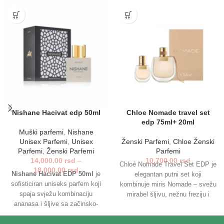
Nishane Hacivat edp 50ml
Chloe Nomade travel set
edp 75ml+ 20ml
Muški parfemi
,
Nishane
Unisex Parfemi
,
Unisex
Ženski Parfemi
,
Chloe Ženski
Parfemi
,
Ženski Parfemi
Parfemi
14,000.00
rsd
–
10,700.00
rsd
Chloé Nomade Travel Set EDP je
18,000.00
rsd
Nishane Hacivat EDP 50ml
je
elegantan putni set koji
sofisticiran uniseks parfem koji
kombinuje miris Nomade – svežu
spaja svježu kombinaciju
mirabel šljivu, nežnu freziju i
ananasa i šljive sa začinsko-
toplu mahovinu – sa praktičnim
cvjetnim srcem i toplim drvenim
mini sprejem. Savršen je za žene