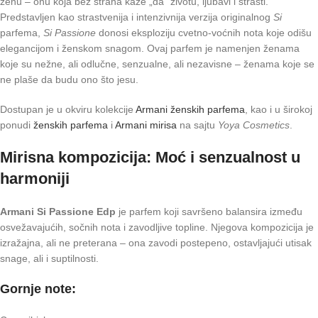
ženu – onu koja bez straha kaže „da“ životu, ljubavi i strasti.
Predstavljen kao strastvenija i intenzivnija verzija originalnog
Si
parfema,
Si Passione
donosi eksploziju cvetno-voćnih nota koje odišu
elegancijom i ženskom snagom. Ovaj parfem je namenjen ženama
koje su nežne, ali odlučne, senzualne, ali nezavisne – ženama koje se
ne plaše da budu ono što jesu.
Dostupan je u okviru kolekcije
Armani ženskih parfema
, kao i u širokoj
ponudi
ženskih parfema
i
Armani mirisa
na sajtu
Yoya Cosmetics
.
Mirisna kompozicija: Moć i senzualnost u
harmoniji
Armani Si Passione Edp
je parfem koji savršeno balansira između
osvežavajućih, sočnih nota i zavodljive topline. Njegova kompozicija je
izražajna, ali ne preterana – ona zavodi postepeno, ostavljajući utisak
snage, ali i suptilnosti.
Gornje note: