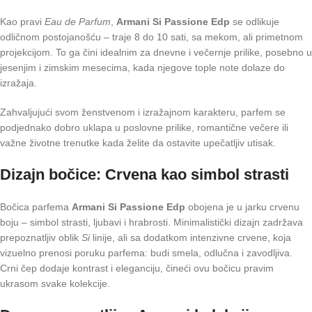
Kao pravi
Eau de Parfum
,
Armani Si Passione Edp
se odlikuje
odličnom postojanošću – traje 8 do 10 sati, sa mekom, ali primetnom
projekcijom. To ga čini idealnim za dnevne i večernje prilike, posebno u
jesenjim i zimskim mesecima, kada njegove tople note dolaze do
izražaja.
Zahvaljujući svom ženstvenom i izražajnom karakteru, parfem se
podjednako dobro uklapa u poslovne prilike, romantične večere ili
važne životne trenutke kada želite da ostavite upečatljiv utisak.
Dizajn bočice: Crvena kao simbol strasti
Bočica parfema
Armani Si Passione Edp
obojena je u jarku crvenu
boju – simbol strasti, ljubavi i hrabrosti. Minimalistički dizajn zadržava
prepoznatljiv oblik
Si
linije, ali sa dodatkom intenzivne crvene, koja
vizuelno prenosi poruku parfema: budi smela, odlučna i zavodljiva.
Crni čep dodaje kontrast i eleganciju, čineći ovu bočicu pravim
ukrasom svake kolekcije.