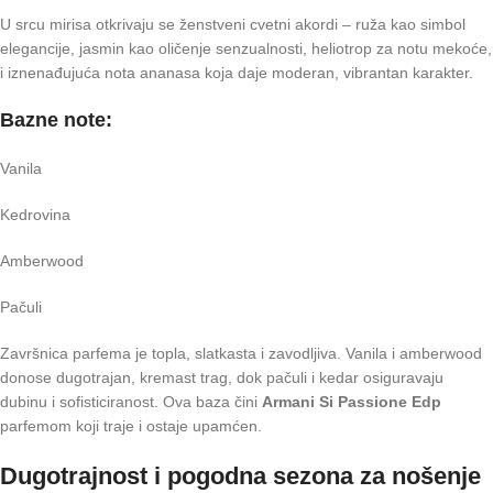
U srcu mirisa otkrivaju se ženstveni cvetni akordi – ruža kao simbol
elegancije, jasmin kao oličenje senzualnosti, heliotrop za notu mekoće,
i iznenađujuća nota ananasa koja daje moderan, vibrantan karakter.
Bazne note:
Vanila
Kedrovina
Amberwood
Pačuli
Završnica parfema je topla, slatkasta i zavodljiva. Vanila i amberwood
donose dugotrajan, kremast trag, dok pačuli i kedar osiguravaju
dubinu i sofisticiranost. Ova baza čini
Armani Si Passione Edp
parfemom koji traje i ostaje upamćen.
Dugotrajnost i pogodna sezona za nošenje