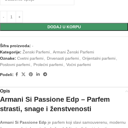
DODAJ U KORPU
Šifra proizvoda:
-
Kategorije:
Ženski Parfemi
,
Armani Ženski Parfemi
Oznake:
Cvetni parfemi
,
Drvenasti parfemi
,
Orijentalni parfemi
,
Poslovni parfemi
,
Prolećni parfemi
,
Voćni parfemi
Podeli:
Opis
Armani Si Passione Edp – Parfem
strasti, snage i ženstvenosti
Armani Si Passione Edp
je parfem koji slavi samouverenu, modernu