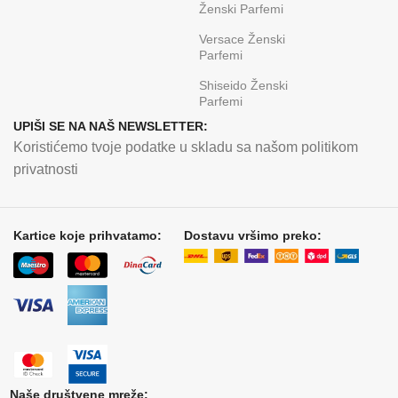
Ženski Parfemi
Versace Ženski
Parfemi
Shiseido Ženski
Parfemi
UPIŠI SE NA NAŠ NEWSLETTER:
Koristićemo tvoje podatke u skladu sa našom politikom
privatnosti
Kartice koje prihvatamo:
Dostavu vršimo preko:
Naše društvene mreže: