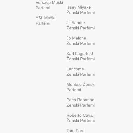
Versace Muški
Issey Miyake
Parfemi
Ženski Parfemi
YSL Muški
Jil Sander
Parfemi
Ženski Parfemi
Jo Malone
Ženski Parfemi
Karl Lagerfeld
Ženski Parfemi
Lancome
Ženski Parfemi
Montale Ženski
Parfemi
Paco Rabanne
Ženski Parfemi
Roberto Cavalli
Ženski Parfemi
Tom Ford