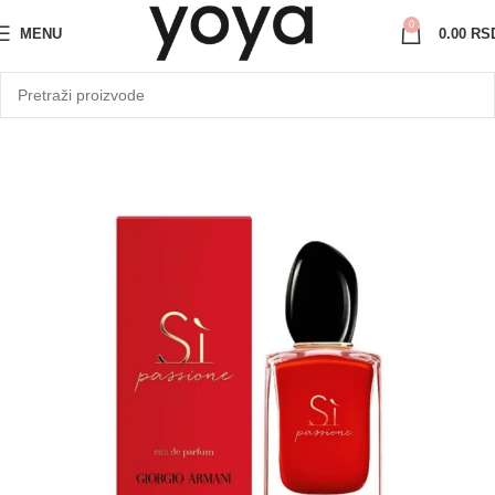
0
MENU
0.00
RS