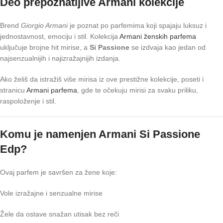
Deo prepoznatljive Armani kolekcije
Brend
Giorgio Armani
je poznat po parfemima koji spajaju luksuz i
jednostavnost, emociju i stil. Kolekcija
Armani ženskih parfema
uključuje brojne hit mirise, a
Si Passione
se izdvaja kao jedan od
najsenzualnijih i najizražajnijih izdanja.
Ako želiš da istražiš više mirisa iz ove prestižne kolekcije, poseti i
stranicu
Armani parfema
, gde te očekuju mirisi za svaku priliku,
raspoloženje i stil.
Komu je namenjen Armani Si Passione
Edp?
Ovaj parfem je savršen za žene koje:
Vole izražajne i senzualne mirise
Žele da ostave snažan utisak bez reči