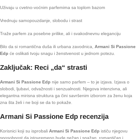
Uživaju u cvetno-voćnim parfemima sa toplom bazom
Vrednuju samopouzdanje, slobodu i strast
Traže parfem za posebne prilike, ali i svakodnevnu eleganciju
Bilo da si romantična duša ili urbana zavodnica,
Armani Si Passione
Edp
će oslikati tvoju snagu i ženstvenost u jednom potezu.
Zaključak: Reci „da“ strasti
Armani Si Passione Edp
nije samo parfem – to je izjava. Izjava o
slobodi, ljubavi, odvažnosti i senzualnosti. Njegova intenzivna, ali
elegantna mirisna struktura ga čini savršenim izborom za ženu koja
zna šta želi i ne boji se da to pokaže.
Armani Si Passione Edp recenzija
Korisnici koji su isprobali
Armani Si Passione Edp
ističu njegovu
sposobnost da istovremeno bude nežan i snažan, romantičan i