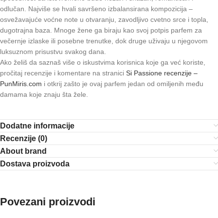
odlučan. Najviše se hvali savršeno izbalansirana kompozicija –
osvežavajuće voćne note u otvaranju, zavodljivo cvetno srce i topla,
dugotrajna baza. Mnoge žene ga biraju kao svoj potpis parfem za
večernje izlaske ili posebne trenutke, dok druge uživaju u njegovom
luksuznom prisustvu svakog dana.
Ako želiš da saznaš više o iskustvima korisnica koje ga već koriste,
pročitaj recenzije i komentare na stranici
Si Passione recenzije –
PunMiris.com
i otkrij zašto je ovaj parfem jedan od omiljenih među
damama koje znaju šta žele.
Dodatne informacije
Recenzije (0)
About brand
Dostava proizvoda
Povezani proizvodi