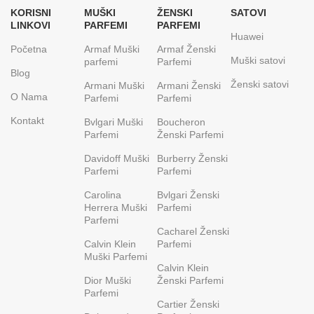
KORISNI
MUŠKI
ŽENSKI
SATOVI
LINKOVI
PARFEMI
PARFEMI
Huawei
Početna
Armaf Muški
Armaf Ženski
Muški satovi
parfemi
Parfemi
Blog
Ženski satovi
Armani Muški
Armani Ženski
O Nama
Parfemi
Parfemi
Kontakt
Bvlgari Muški
Boucheron
Parfemi
Ženski Parfemi
Davidoff Muški
Burberry Ženski
Parfemi
Parfemi
Carolina
Bvlgari Ženski
Herrera Muški
Parfemi
Parfemi
Cacharel Ženski
Calvin Klein
Parfemi
Muški Parfemi
Calvin Klein
Dior Muški
Ženski Parfemi
Parfemi
Cartier Ženski