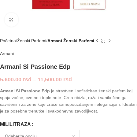
Click to enlarge
Početna
Ženski Parfemi
Armani Ženski Parfemi
Armani
Armani Si Passione Edp
5,600.00
rsd
–
11,500.00
rsd
Armani Si Passione Edp
je strastven i sofisticiran ženski parfem koji
spaja voćne, cvetne i tople note. Crna ribizla, ruža i vanila čine ga
savršenim za žene koje zrače samopouzdanjem i elegancijom. Idealan
je za posebne trenutke i svakodnevnu zavodljivost.
MILILITRAZA