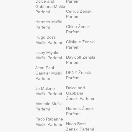
Dolce and
Parfemi
Gabbana Muški
Cerruti Ženski
Parfemi
Parfemi
Hermes Muški
Chloe Ženski
Parfemi
Parfemi
Hugo Boss
Clinique Ženski
Muški Parfemi
Parfemi
Issey Miyake
Davidoff Ženski
Muški Parfemi
Parfemi
Jean Paul
DKNY Ženski
Gaultier Muški
Parfemi
Parfemi
Dolce and
Jo Malone
Gabbana
Muški Parfemi
Ženski Parfemi
Montale Muški
Hermes Ženski
Parfemi
Parfemi
Paco Rabanne
Hugo Boss
Muški Parfemi
Ženski Parfemi