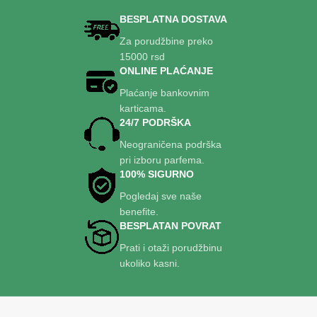
bazama. Energičan, dugotrajan i
koje žele da ostanu mirisno
izražajan, idealan je za one koji
otmene gde god da krenu.
BESPLATNA DOSTAVA
traže jedinstven, luksuzan miris
Za porudžbine preko
s karakterom, pogodan za
15000 rsd
dnevne i večernje prilike.
ONLINE PLAĆANJE
Plaćanje bankovnim
karticama.
24/7 PODRŠKA
Neograničena podrška
pri izboru parfema.
100% SIGURNO
Pogledaj sve naše
benefite.
BESPLATAN POVRAT
Prati i otaži porudžbinu
ukoliko kasni.