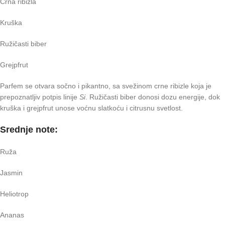
Crna ribizla
Kruška
Ružičasti biber
Grejpfrut
Parfem se otvara sočno i pikantno, sa svežinom crne ribizle koja je
prepoznatljiv potpis linije
Si
. Ružičasti biber donosi dozu energije, dok
kruška i grejpfrut unose voćnu slatkoću i citrusnu svetlost.
Srednje note:
Ruža
Jasmin
Heliotrop
Ananas