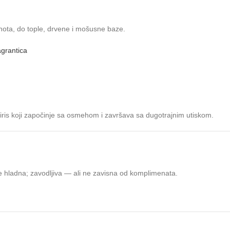
nota, do tople, drvene i mošusne baze.
grantica
 miris koji započinje sa osmehom i završava sa dugotrajnim utiskom.
 ne hladna; zavodljiva — ali ne zavisna od komplimenata.