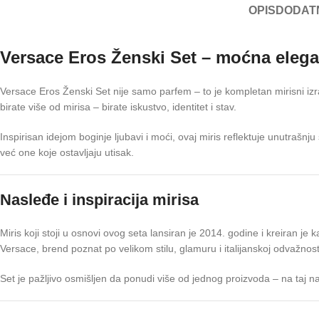
OPIS
DODAT
Versace Eros Ženski Set – moćna elega
Versace Eros Ženski Set nije samo parfem – to je kompletan mirisni iz
birate više od mirisa – birate iskustvo, identitet i stav.
Inspirisan idejom boginje ljubavi i moći, ovaj miris reflektuje unutrašn
već one koje ostavljaju utisak.
Nasleđe i inspiracija mirisa
Miris koji stoji u osnovi ovog seta lansiran je 2014. godine i kreiran 
Versace, brend poznat po velikom stilu, glamuru i italijanskoj odvažnost
Set je pažljivo osmišljen da ponudi više od jednog proizvoda – na taj n