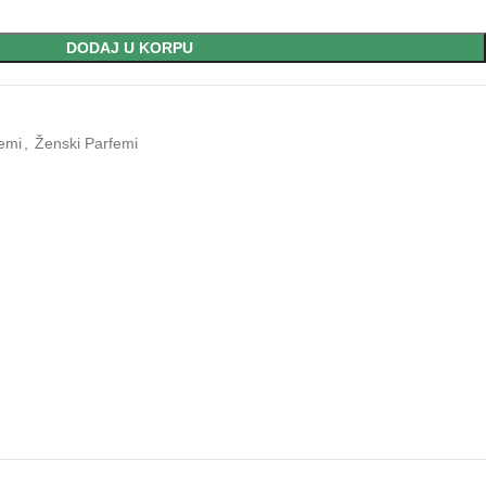
DODAJ U KORPU
emi
,
Ženski Parfemi