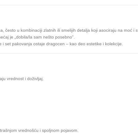
često u kombinaciji zlatnih ili smelijih detalja koji asociraju na moć i st
sećaj je „dobila/la sam nešto posebno“.
 i set pakovanja ostaje dragocen – kao deo estetike i kolekcije.
u vrednost i doživljaj.
trašnjom vrednošću i spoljnom pojavom.