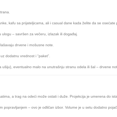
trana.
nke, kafu sa prijateljicama, ali i casual dane kada želite da se osećate
ulogu – savršen za večeru, izlazak ili događaj.
aglašavaju drvene i mošusne note.
uz dodatnu vrednost i “paket”.
 ušiju), eventualno malo na unutrašnju stranu odela ili šal – drvene note
satima, a trag na odeći može ostati i duže. Projekcija je umerena do ist
tnim popravljanjem – ovo je odličan izbor. Volume je u setu dodatno pojač