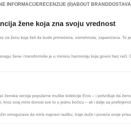
NE INFORMACIJE
RECENZIJE (0)
ABOUT BRAND
DOSTAVA
ncija žene koja zna svoju vrednost
raz za ženu koja želi da bude primećena, osmehnuta, zapamćena. To je s
ju snagu žene i transformiše je u mirisnu harmoniju koja govori bez reči.
je kao ženska verzija popularne muške kolekcije Eros – i potvrđuje da ž
i, kroz ovaj miris donosi sve to u jednu bočicu – ali i dalje sa prefinj
ačin omogućava da miris napravi razliku, traje duže i poveća svoje prisu