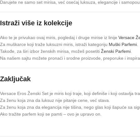
Darujete ne samo set mirisa, već osećaj luksuza, elegancije i samopou
Istraži više iz kolekcije
Ako te je privukao ovaj miris, pogledaj i druge mirise iz linije
Versace Že
Za muškarce koji traže luksuzni miris, istraži kategoriju
Muški Parfemi
.
Takođe, za širi izbor ženskih mirisa, možeš posetiti
Ženski Parfemi
.
Na našem sajtu možete pronaći i srodne proizvode, preporuke i inspirac
Zaključak
Versace Eros Ženski Set je miris koji traje, koji definiše i koji ostavlja tr
Za ženu koja zna da luksuz nije pitanje cene, već stava.
Za ženu koja zna da elegancija nije tišina, nego glas koji šapuće sa si
Ako tražite parfem koji se pamti – ovo je upravo on.