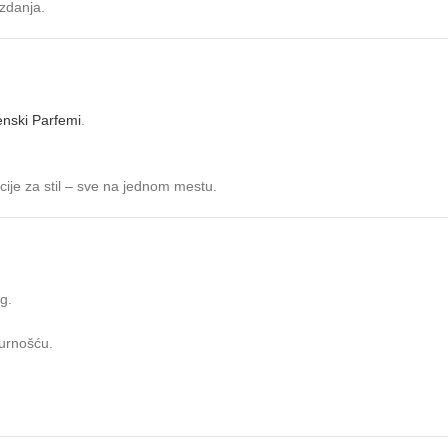
zdanja.
nski Parfemi
.
ije za stil – sve na jednom mestu.
ag.
gurnošću.