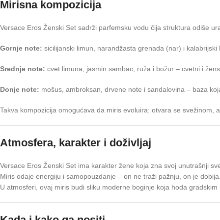
Mirisna kompozicija
Versace Eros Ženski Set sadrži parfemsku vodu čija struktura odiše u
Gornje note:
sicilijanski limun, narandžasta grenada (nar) i kalabrijs
Srednje note:
cvet limuna, jasmin sambac, ruža i božur – cvetni i ženstv
Donje note:
mošus, ambroksan, drvene note i sandalovina – baza koja
Takva kompozicija omogućava da miris evoluira: otvara se svežinom, ali 
Atmosfera, karakter i doživljaj
Versace Eros Ženski Set ima karakter žene koja zna svoj unutrašnji svet
Miris odaje energiju i samopouzdanje – on ne traži pažnju, on je dobija
U atmosferi, ovaj miris budi sliku moderne boginje koja hoda gradskim 
Kada i kako ga nositi