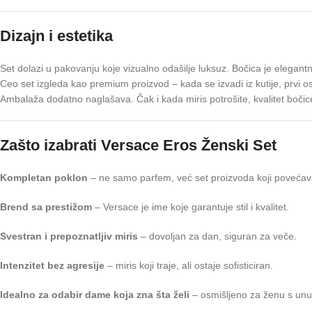
Dizajn i estetika
Set dolazi u pakovanju koje vizualno odašilje luksuz. Bočica je elegantna, 
Ceo set izgleda kao premium proizvod – kada se izvadi iz kutije, prvi o
Ambalaža dodatno naglašava. Čak i kada miris potrošite, kvalitet bočice
Zašto izabrati Versace Eros Ženski Set
Kompletan poklon
– ne samo parfem, već set proizvoda koji povećavaj
Brend sa prestižom
– Versace je ime koje garantuje stil i kvalitet.
Svestran i prepoznatljiv miris
– dovoljan za dan, siguran za veče.
Intenzitet bez agresije
– miris koji traje, ali ostaje sofisticiran.
Idealno za odabir dame koja zna šta želi
– osmišljeno za ženu s unu