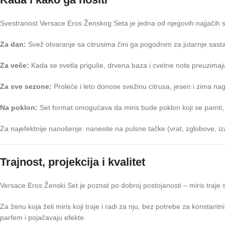
Svestranost Versace Eros Ženskog Seta je jedna od njegovih najjačih s
Za dan:
Svež otvaranje sa citrusima čini ga pogodnim za jutarnje sasta
Za veče:
Kada se svetla priguše, drvena baza i cvetne note preuzimaju 
Za sve sezone:
Proleće i leto donose svežinu citrusa, jesen i zima n
Na poklon:
Set format omogućava da miris bude poklon koji se pamti, 
Za najefektnije nanošenje: nanesite na pulsne tačke (vrat, zglobove, iza
Trajnost, projekcija i kvalitet
Versace Eros Ženski Set je poznat po dobroj postojanosti – miris traje 
Za ženu koja želi miris koji traje i radi za nju, bez potrebe za konstan
parfem i pojačavaju efekte.