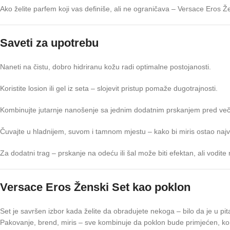
Ako želite parfem koji vas definiše, ali ne ograničava – Versace Eros Žen
Saveti za upotrebu
Naneti na čistu, dobro hidriranu kožu radi optimalne postojanosti.
Koristite losion ili gel iz seta – slojevit pristup pomaže dugotrajnosti.
Kombinujte jutarnje nanošenje sa jednim dodatnim prskanjem pred ve
Čuvajte u hladnijem, suvom i tamnom mjestu – kako bi miris ostao najver
Za dodatni trag – prskanje na odeću ili šal može biti efektan, ali vodite 
Versace Eros Ženski Set kao poklon
Set je savršen izbor kada želite da obradujete nekoga – bilo da je u pit
Pakovanje, brend, miris – sve kombinuje da poklon bude primjećen, kor