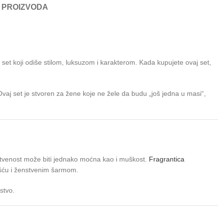
 PROIZVODA
et koji odiše stilom, luksuzom i karakterom. Kada kupujete ovaj set,
 Ovaj set je stvoren za žene koje ne žele da budu „još jedna u masi“,
enstvenost može biti jednako moćna kao i muškost.
Fragrantica
enošću i ženstvenim šarmom.
stvo.