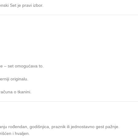
ski Set je pravi izbor.
če – set omogućava to.
niji originalu.
računa o tkanini.
anju rođendan, godišnjica, praznik ili jednostavno gest pažnje.
išćen i hvaljen.