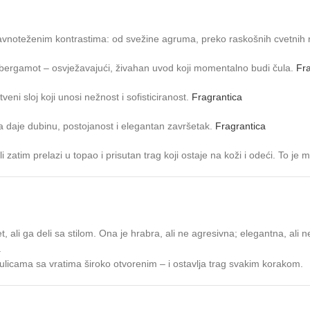
ravnoteženim kontrastima: od svežine agruma, preko raskošnih cvetnih 
ki bergamot – osvježavajući, živahan uvod koji momentalno budi čula.
Fra
eni sloj koji unosi nežnost i sofisticiranost.
Fragrantica
 daje dubinu, postojanost i elegantan završetak.
Fragrantica
zatim prelazi u topao i prisutan trag koji ostaje na koži i odeći. To je
, ali ga deli sa stilom. Ona je hrabra, ali ne agresivna; elegantna, ali
.
ulicama sa vratima široko otvorenim – i ostavlja trag svakim korakom.