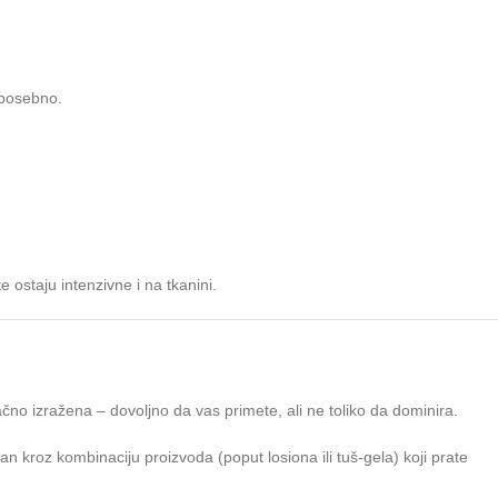
 posebno.
 ostaju intenzivne i na tkanini.
ačno izražena – dovoljno da vas primete, ali ne toliko da dominira.
an kroz kombinaciju proizvoda (poput losiona ili tuš-gela) koji prate