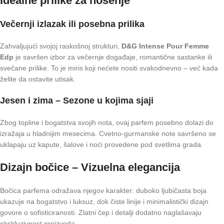
Idealne prilike za nošenje
Večernji izlazak ili posebna prilika
Zahvaljujući svojoj raskošnoj strukturi,
D&G Intense Pour Femme
Edp
je savršen izbor za večernje događaje, romantične sastanke ili
svečane prilike. To je miris koji nećete nositi svakodnevno – već kada
želite da ostavite utisak.
Jesen i zima – Sezone u kojima sjaji
Zbog topline i bogatstva svojih nota, ovaj parfem posebno dolazi do
izražaja u hladnijim mesecima. Cvetno-gurmanske note savršeno se
uklapaju uz kapute, šalove i noći provedene pod svetlima grada.
Dizajn bočice – Vizuelna elegancija
Bočica parfema odražava njegov karakter: duboko ljubičasta boja
ukazuje na bogatstvo i luksuz, dok čiste linije i minimalistički dizajn
govore o sofisticiranosti. Zlatni čep i detalji dodatno naglašavaju
ekskluzivnost proizvoda.