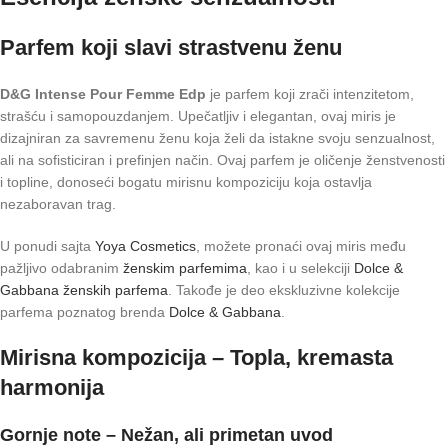
Parfem koji slavi strastvenu ženu
D&G Intense Pour Femme Edp
je parfem koji zrači intenzitetom,
strašću i samopouzdanjem. Upečatljiv i elegantan, ovaj miris je
dizajniran za savremenu ženu koja želi da istakne svoju senzualnost,
ali na sofisticiran i prefinjen način. Ovaj parfem je oličenje ženstvenosti
i topline, donoseći bogatu mirisnu kompoziciju koja ostavlja
nezaboravan trag.
U ponudi sajta
Yoya Cosmetics
, možete pronaći ovaj miris među
pažljivo odabranim
ženskim parfemima
, kao i u selekciji
Dolce &
Gabbana ženskih parfema
. Takođe je deo ekskluzivne kolekcije
parfema poznatog brenda
Dolce & Gabbana
.
Mirisna kompozicija – Topla, kremasta
harmonija
Gornje note – Nežan, ali primetan uvod