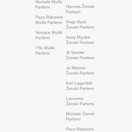
Montale Muški
Hermes Ženski
Parfemi
Parfemi
Paco Rabanne
Hugo Boss
Muški Parfemi
Ženski Parfemi
Versace Muški
Issey Miyake
Parfemi
Ženski Parfemi
YSL Muški
Jil Sander
Parfemi
Ženski Parfemi
Jo Malone
Ženski Parfemi
Karl Lagerfeld
Ženski Parfemi
Lancome
Ženski Parfemi
Montale Ženski
Parfemi
Paco Rabanne