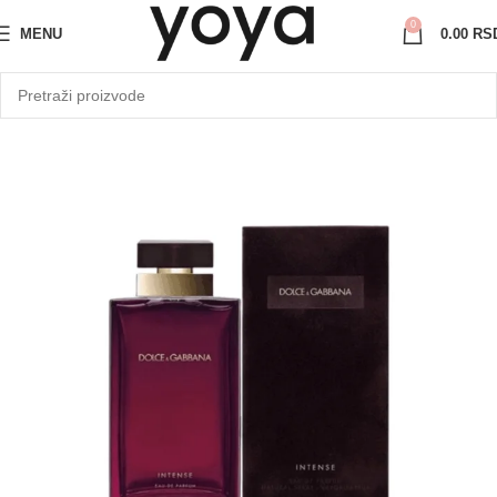
0
MENU
0.00
RS