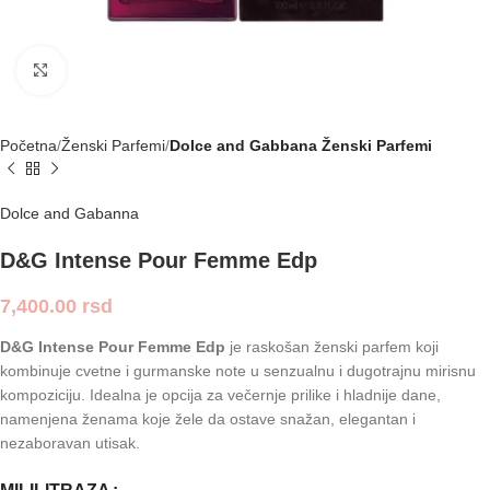
Click to enlarge
Početna
Ženski Parfemi
Dolce and Gabbana Ženski Parfemi
Dolce and Gabanna
D&G Intense Pour Femme Edp
7,400.00
rsd
D&G Intense Pour Femme Edp
je raskošan ženski parfem koji
kombinuje cvetne i gurmanske note u senzualnu i dugotrajnu mirisnu
kompoziciju. Idealna je opcija za večernje prilike i hladnije dane,
namenjena ženama koje žele da ostave snažan, elegantan i
nezaboravan utisak.