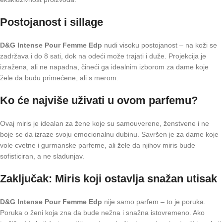
Postojanost i sillage
D&G Intense Pour Femme Edp
nudi visoku postojanost – na koži se
zadržava i do 8 sati, dok na odeći može trajati i duže. Projekcija je
izražena, ali ne napadna, čineći ga idealnim izborom za dame koje
žele da budu primećene, ali s merom.
Ko će najviše uživati u ovom parfemu?
Ovaj miris je idealan za žene koje su samouverene, ženstvene i ne
boje se da izraze svoju emocionalnu dubinu. Savršen je za dame koje
vole cvetne i gurmanske parfeme, ali žele da njihov miris bude
sofisticiran, a ne sladunjav.
Zaključak: Miris koji ostavlja snažan utisak
D&G Intense Pour Femme Edp
nije samo parfem – to je poruka.
Poruka o ženi koja zna da bude nežna i snažna istovremeno. Ako