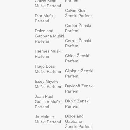
Calvin Klein
Parfemi
Muški Parfemi
Calvin Klein
Dior Muški
Ženski Parfemi
Parfemi
Cartier Ženski
Dolce and
Parfemi
Gabbana Muški
Cerruti Ženski
Parfemi
Parfemi
Hermes Muški
Chloe Ženski
Parfemi
Parfemi
Hugo Boss
Clinique Ženski
Muški Parfemi
Parfemi
Issey Miyake
Davidoff Ženski
Muški Parfemi
Parfemi
Jean Paul
DKNY Ženski
Gaultier Muški
Parfemi
Parfemi
Dolce and
Jo Malone
Gabbana
Muški Parfemi
Ženski Parfemi