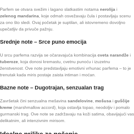
Parfem se otvara svežim i lagano slatkastim notama
nerolija
i
zelenog mandarina
, koje odmah osvežavaju čula i postavljaju scenu
za ono što sledi. Ovaj početak je suptilan, ali istovremeno dovoljno
upečatljiv da privuče pažnju.
Srednje note – Srce puno emocija
U srcu parfema razvija se očaravajuća kombinacija
cveta narandže
i
tuberoze
, koja donosi kremastu, cvetnu punoću i izuzetnu
ženstvenost. Ove note predstavljaju emotivni vrhunac parfema – to je
trenutak kada miris postaje zaista intiman i moćan.
Bazne note – Dugotrajan, senzualan trag
Završetak čini senzualna mešavina
sandelovine
,
mošusa
i
guščije
kreme
(marshmallow accord), koja ostavlja topao, neodoljiv i pomalo
gurmanski trag. Ove note se zadržavaju na koži satima, obavijajući vas
delikatnim, ali intenzivnim mirisom.