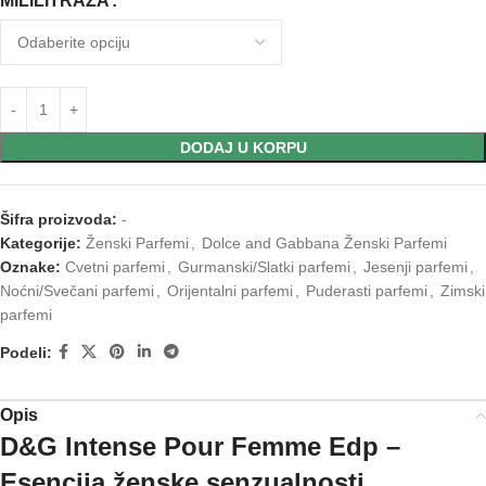
MILILITRAZA
DODAJ U KORPU
Šifra proizvoda:
-
Kategorije:
Ženski Parfemi
,
Dolce and Gabbana Ženski Parfemi
Oznake:
Cvetni parfemi
,
Gurmanski/Slatki parfemi
,
Jesenji parfemi
,
Noćni/Svečani parfemi
,
Orijentalni parfemi
,
Puderasti parfemi
,
Zimski
parfemi
Podeli:
Opis
D&G Intense Pour Femme Edp –
Esencija ženske senzualnosti