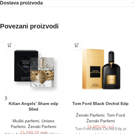
Dostava proizvoda
Povezani proizvodi
Kilian Angels’ Share edp
Tom Ford Black Orchid Edp
50ml
Ženski Parfemi
,
Tom Ford
Muški parfemi
,
Unisex
Ženski Parfemi
Parfemi
,
Ženski Parfemi
16,900.00
rsd
Tom Ford Black Orchid Edp je
21,000.00
rsd