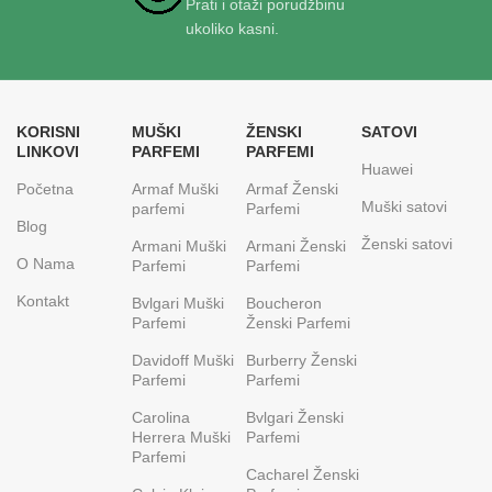
Prati i otaži porudžbinu
ukoliko kasni.
KORISNI
MUŠKI
ŽENSKI
SATOVI
LINKOVI
PARFEMI
PARFEMI
Huawei
Početna
Armaf Muški
Armaf Ženski
Muški satovi
parfemi
Parfemi
Blog
Ženski satovi
Armani Muški
Armani Ženski
O Nama
Parfemi
Parfemi
Kontakt
Bvlgari Muški
Boucheron
Parfemi
Ženski Parfemi
Davidoff Muški
Burberry Ženski
Parfemi
Parfemi
Carolina
Bvlgari Ženski
Herrera Muški
Parfemi
Parfemi
Cacharel Ženski