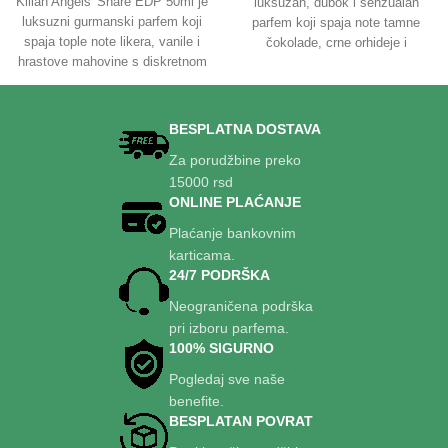
Kilian Angels' Share EDP 50ml je
luksuzan, dubok i senzualan
luksuzni gurmanski parfem koji
parfem koji spaja note tamne
spaja tople note likera, vanile i
čokolade, crne orhideje i
hrastove mahovine s diskretnom
začinskog iris-a. Ovaj
začinskom toplinom cimeta i
sofisticirani miris zrači moćnošću
tonke. Intenzivan, ali elegantan,
i elegancijom, savršeno za
idealan je za hladnije dane i sve
večernje izlaske i posebne prilike
BESPLATNA DOSTAVA
prilike kada želite sofisticirani,
kada želite da ostavite upečatljiv,
Za porudžbine preko
dugotrajan mirisni doživljaj.
neizbrisiv trag.
15000 rsd
ONLINE PLAĆANJE
Plaćanje bankovnim
karticama.
24/7 PODRŠKA
Neograničena podrška
pri izboru parfema.
100% SIGURNO
Pogledaj sve naše
benefite.
BESPLATAN POVRAT