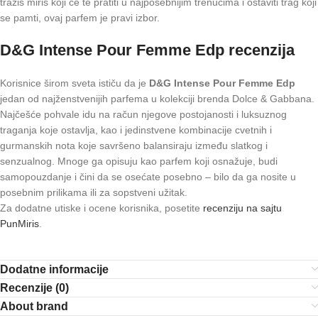
tražiš miris koji će te pratiti u najposebnijim trenucima i ostaviti trag koji
se pamti, ovaj parfem je pravi izbor.
D&G Intense Pour Femme Edp recenzija
Korisnice širom sveta ističu da je
D&G Intense Pour Femme Edp
jedan od najženstvenijih parfema u kolekciji brenda Dolce & Gabbana.
Najčešće pohvale idu na račun njegove postojanosti i luksuznog
traganja koje ostavlja, kao i jedinstvene kombinacije cvetnih i
gurmanskih nota koje savršeno balansiraju između slatkog i
senzualnog. Mnoge ga opisuju kao parfem koji osnažuje, budi
samopouzdanje i čini da se osećate posebno – bilo da ga nosite u
posebnim prilikama ili za sopstveni užitak.
Za dodatne utiske i ocene korisnika, posetite
recenziju na sajtu
PunMiris
.
Dodatne informacije
Recenzije (0)
About brand