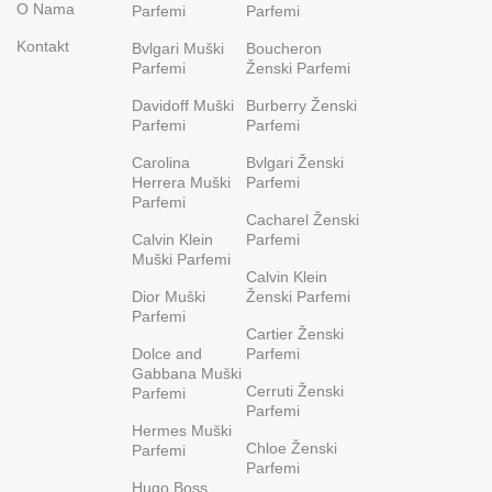
O Nama
Parfemi
Parfemi
Kontakt
Bvlgari Muški
Boucheron
Parfemi
Ženski Parfemi
Davidoff Muški
Burberry Ženski
Parfemi
Parfemi
Carolina
Bvlgari Ženski
Herrera Muški
Parfemi
Parfemi
Cacharel Ženski
Calvin Klein
Parfemi
Muški Parfemi
Calvin Klein
Dior Muški
Ženski Parfemi
Parfemi
Cartier Ženski
Dolce and
Parfemi
Gabbana Muški
Cerruti Ženski
Parfemi
Parfemi
Hermes Muški
Chloe Ženski
Parfemi
Parfemi
Hugo Boss