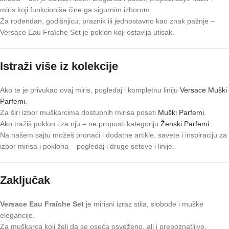
miris koji funkcioniše čine ga sigurnim izborom.
Za rođendan, godišnjicu, praznik ili jednostavno kao znak pažnje –
Versace Eau Fraîche Set je poklon koji ostavlja utisak.
Istraži više iz kolekcije
Ako te je privukao ovaj miris, pogledaj i kompletnu liniju
Versace Muški
Parfemi
.
Za širi izbor muškarcima dostupnih mirisa poseti
Muški Parfemi
.
Ako tražiš poklon i za nju – ne propusti kategoriju
Ženski Parfemi
.
Na našem sajtu možeš pronaći i dodatne artikle, savete i inspiraciju za
izbor mirisa i poklona – pogledaj i druge setove i linije.
Zaključak
Versace Eau Fraîche Set
je mirisni izraz stila, slobode i muške
elegancije.
Za muškarca koji želi da se oseća osveženo, ali i prepoznatljivo.