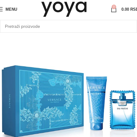
0
MENU
0.00
RS