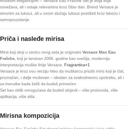
muškom elegancijom – Versace Eau Fraîche Set je linija koja
osvežava, ali i ostaje relevantna kroz čitav dan. Brend Versace je
sinonim za luksuz, ali u ovom slučaju luksuz postižeš kroz lakoću i
samopouzdanje.
Priča i nasleđe mirisa
Miris koji stoji u centru ovog seta je originalni
Versace Man Eau
Fraîche
, koji je lansiran 2006. godine kao svežija, modernija
interpretacija muške linije Versace.
Fragrantica
+1
Versace je kroz ovu verziju hteo da muškarcu priušti miris koji je čist,
prozračan, i dalje muževan – idealan za svakodnevnu upotrebu, ali i
za trenutke kada želiš da budeš primećen.
Set kao oblik omogućava da budeš slojevit – više proizvoda, više
aplikacija, više stila.
Mirisna kompozicija