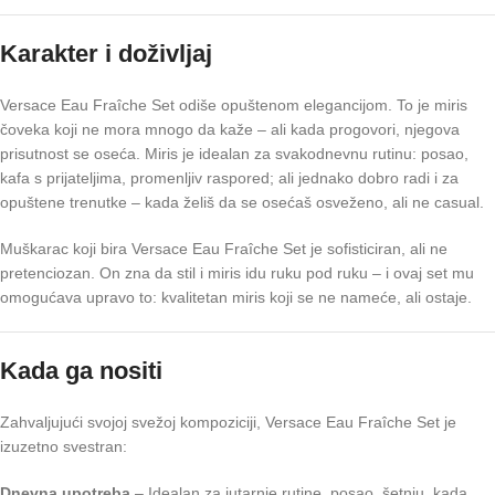
Karakter i doživljaj
Versace Eau Fraîche Set odiše opuštenom elegancijom. To je miris
čoveka koji ne mora mnogo da kaže – ali kada progovori, njegova
prisutnost se oseća. Miris je idealan za svakodnevnu rutinu: posao,
kafa s prijateljima, promenljiv raspored; ali jednako dobro radi i za
opuštene trenutke – kada želiš da se osećaš osveženo, ali ne casual.
Muškarac koji bira Versace Eau Fraîche Set je sofisticiran, ali ne
pretenciozan. On zna da stil i miris idu ruku pod ruku – i ovaj set mu
omogućava upravo to: kvalitetan miris koji se ne nameće, ali ostaje.
Kada ga nositi
Zahvaljujući svojoj svežoj kompoziciji, Versace Eau Fraîche Set je
izuzetno svestran:
Dnevna upotreba
– Idealan za jutarnje rutine, posao, šetnju, kada