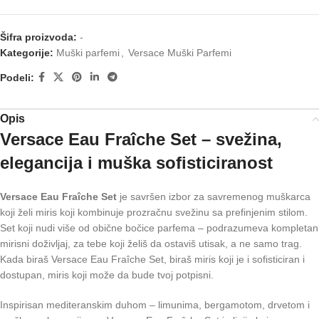
Šifra proizvoda:
-
Kategorije:
Muški parfemi
,
Versace Muški Parfemi
Podeli:
Opis
Versace Eau Fraîche Set – svežina,
elegancija i muška sofisticiranost
Versace Eau Fraîche Set
je savršen izbor za savremenog muškarca
koji želi miris koji kombinuje prozračnu svežinu sa prefinjenim stilom.
Set koji nudi više od obične bočice parfema – podrazumeva kompletan
mirisni doživljaj, za tebe koji želiš da ostaviš utisak, a ne samo trag.
Kada biraš Versace Eau Fraîche Set, biraš miris koji je i sofisticiran i
dostupan, miris koji može da bude tvoj potpisni.
Inspirisan mediteranskim duhom – limunima, bergamotom, drvetom i