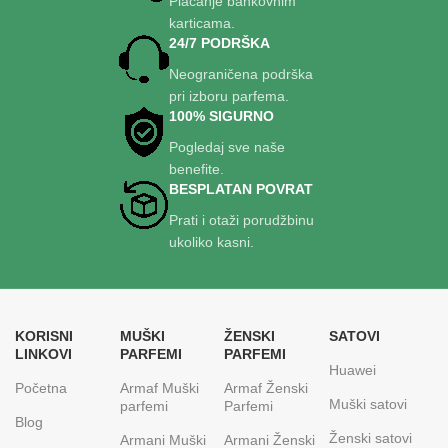
Plaćanje bankovnim
prepoznatljivoj za Montale brend.
karticama.
24/7 PODRŠKA
Neograničena podrška
pri izboru parfema.
100% SIGURNO
Pogledaj sve naše
benefite.
BESPLATAN POVRAT
Prati i otaži porudžbinu
ukoliko kasni.
KORISNI
MUŠKI
ŽENSKI
SATOVI
LINKOVI
PARFEMI
PARFEMI
Huawei
Početna
Armaf Muški
Armaf Ženski
Muški satovi
parfemi
Parfemi
Blog
Ženski satovi
Armani Muški
Armani Ženski