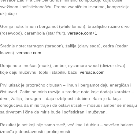
Versace Eau Fraîche Set donosi mirisnu kompoziciju koja odiše
svežinom i sofisticiranošću. Prema zvaničnim izvorima, kompozicija
uključuje:
Gornje note: limun i bergamot (white lemon), brazilijsko ružino drvo
(rosewood), carambola (star fruit).
versace.com
+1
Srednje note: tarragon (taragon), žalfija (clary sage), cedra (cedar
leaves).
versace.com
Donje note: mošus (musk), amber, sycamore wood (divizor drva) –
koje daju muževnu, toplu i stabilnu bazu.
versace.com
Prvi utisak je prozračno citrusan – limun i bergamot daju energičan i
čist uvod. Zatim se miris razvija u srednje note koje dodaju karakter –
drvo, žalfija, tarragon – daju ozbiljnost i dubinu. Baza je ta koja
omogućava da miris traje i da ostavi utisak – mošus i amber se mešaju
sa drvetom i čine da miris bude i sofisticiran i muževan.
Rezultat je set koji nije samo svež, već ima i dubinu – savršen balans
između jednostavnosti i profinjenosti.