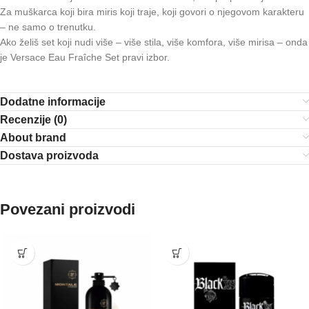
Za muškarca koji bira miris koji traje, koji govori o njegovom karakteru
– ne samo o trenutku.
Ako želiš set koji nudi više – više stila, više komfora, više mirisa – onda
je Versace Eau Fraîche Set pravi izbor.
Dodatne informacije
Recenzije (0)
About brand
Dostava proizvoda
Povezani proizvodi