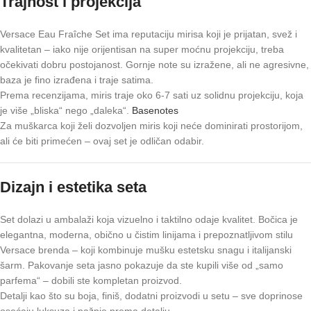
Trajnost i projekcija
Versace Eau Fraîche Set ima reputaciju mirisa koji je prijatan, svež i
kvalitetan – iako nije orijentisan na super moćnu projekciju, treba
očekivati dobru postojanost. Gornje note su izražene, ali ne agresivne,
baza je fino izrađena i traje satima.
Prema recenzijama, miris traje oko 6-7 sati uz solidnu projekciju, koja
je više „bliska“ nego „daleka“.
Basenotes
Za muškarca koji želi dozvoljen miris koji neće dominirati prostorijom,
ali će biti primećen – ovaj set je odličan odabir.
Dizajn i estetika seta
Set dolazi u ambalaži koja vizuelno i taktilno odaje kvalitet. Bočica je
elegantna, moderna, obično u čistim linijama i prepoznatljivom stilu
Versace brenda – koji kombinuje mušku estetsku snagu i italijanski
šarm. Pakovanje seta jasno pokazuje da ste kupili više od „samo
parfema“ – dobili ste kompletan proizvod.
Detalji kao što su boja, finiš, dodatni proizvodi u setu – sve doprinose