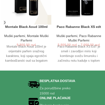
Montale Black Aoud 100ml
Paco Rabanne Black XS edt
Muški parfemi
,
Montale Muški
Muški parfemi
,
Paco Rabanne
Parfemi
Muški Parfemi
9,800.00
rsd
5,800.00
rsd
–
7,000.00
rsd
Montale Black Aoud 100ml je
Paco Rabanne Black XS EdT je
orijentalni parfem snažnog
smeli i zavodljivi miris koji
karaktera, koji spaja egzotični
kombinuje svežu limunsku i
kambodžanski oud sa bogatom
začinsku notu kadulje s toplom
damaskom ružom, pačulijem i
bazom praline, pačulija i crnog
toplim mošusom. Namenjen
ambra. Idealno za večernje
muškarcima koji vole intenzivne,
izlaske ili specijalne prilike, ovaj
postojane i luksuzne mirise.
parfem ističe muževnost i
BESPLATNA DOSTAVA
Idealan je za večernje prilike i
samopouzdanje sa jedinstvenim,
Za porudžbine preko
hladnije dane, ostavljajući
postojanim tragom.
15000 rsd
snažan i nezaboravan utisak.
ONLINE PLAĆANJE
Parfem dolazi u elegantnoj
aluminijumskoj bočici,