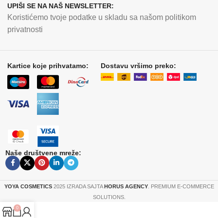
UPIŠI SE NA NAŠ NEWSLETTER:
Koristićemo tvoje podatke u skladu sa našom politikom
privatnosti
Kartice koje prihvatamo:
Dostavu vršimo preko:
Naše društvene mreže:
YOYA COSMETICS
2025 IZRADA SAJTA
HORUS AGENCY
. PREMIUM E-COMMERCE
SOLUTIONS.
0