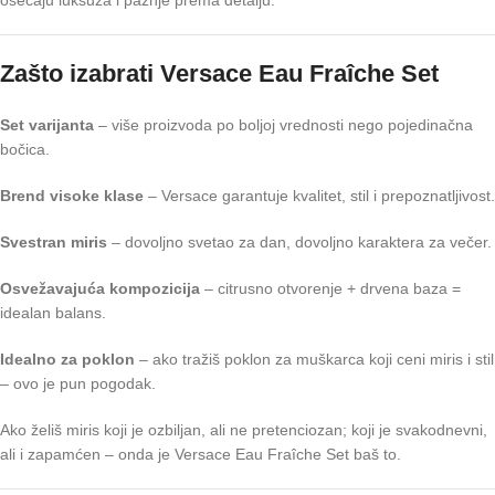
osećaju luksuza i pažnje prema detalju.
Zašto izabrati Versace Eau Fraîche Set
Set varijanta
– više proizvoda po boljoj vrednosti nego pojedinačna
bočica.
Brend visoke klase
– Versace garantuje kvalitet, stil i prepoznatljivost.
Svestran miris
– dovoljno svetao za dan, dovoljno karaktera za večer.
Osvežavajuća kompozicija
– citrusno otvorenje + drvena baza =
idealan balans.
Idealno za poklon
– ako tražiš poklon za muškarca koji ceni miris i stil
– ovo je pun pogodak.
Ako želiš miris koji je ozbiljan, ali ne pretenciozan; koji je svakodnevni,
ali i zapamćen – onda je Versace Eau Fraîche Set baš to.