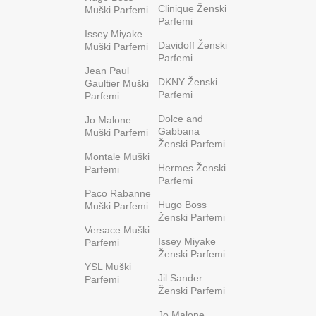
Clinique Ženski
Muški Parfemi
Parfemi
Issey Miyake
Davidoff Ženski
Muški Parfemi
Parfemi
Jean Paul
DKNY Ženski
Gaultier Muški
Parfemi
Parfemi
Dolce and
Jo Malone
Gabbana
Muški Parfemi
Ženski Parfemi
Montale Muški
Hermes Ženski
Parfemi
Parfemi
Paco Rabanne
Hugo Boss
Muški Parfemi
Ženski Parfemi
Versace Muški
Issey Miyake
Parfemi
Ženski Parfemi
YSL Muški
Jil Sander
Parfemi
Ženski Parfemi
Jo Malone