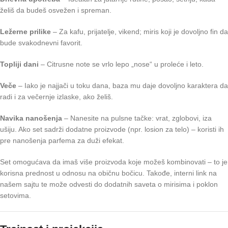
želiš da budeš osvežen i spreman.
Ležerne prilike
– Za kafu, prijatelje, vikend; miris koji je dovoljno fin da
bude svakodnevni favorit.
Topliji dani
– Citrusne note se vrlo lepo „nose“ u proleće i leto.
Veče
– Iako je najjači u toku dana, baza mu daje dovoljno karaktera da
radi i za večernje izlaske, ako želiš.
Navika nanošenja
– Nanesite na pulsne tačke: vrat, zglobovi, iza
ušiju. Ako set sadrži dodatne proizvode (npr. losion za telo) – koristi ih
pre nanošenja parfema za duži efekat.
Set omogućava da imaš više proizvoda koje možeš kombinovati – to je
korisna prednost u odnosu na običnu bočicu. Takođe, interni link na
našem sajtu te može odvesti do dodatnih saveta o mirisima i poklon
setovima.