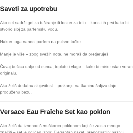
Saveti za upotrebu
Ako set sadrži gel za tuširanje ili losion za telo – koristi ih prvi kako bi
stvorio sloj za parfemsku vodu.
Nakon toga nanesi parfem na pulsne tačke.
Manje je više – zbog svežih nota, ne moraš da pretjeruješ.
Čuvaj bočicu dalje od sunca, toplote i vlage – kako bi miris ostao veran
originalu.
Ako želiš dodatnu slojevitost – prskanje na tkaninu šaljivo daje
produženu bazu.
Versace Eau Fraîche Set kao poklon
Ako želiš da iznenadiš muškarca poklonom koji će zaista mnogo
značiti – set je odličan izbor. Elegantan paket, prepoznatljiv naziv i