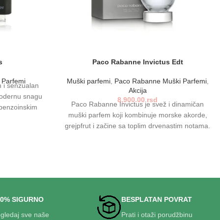
s
Paco Rabanne Invictus Edt
 Parfemi
Muški parfemi
,
Paco Rabanne Muški Parfemi
,
 i senzualan
Akcija
modernu snagu
8,900.00
rsd
Paco Rabanne Invictus je svež i dinamičan
 benzoinskim
muški parfem koji kombinuje morske akorde,
e izlaske i
grejpfrut i začine sa toplim drvenastim notama.
fisticiranu
Idealno za muževe koji idu ka vrhu, ostavljajući
zaboravan trag.
snažan i nezaboravan trag.
00% SIGURNO
BESPLATAN POVRAT
gledaj sve naše
Prati i otaži porudžbinu