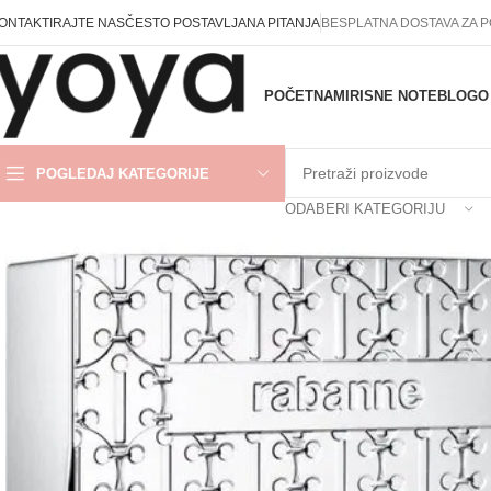
ONTAKTIRAJTE NAS
ČESTO POSTAVLJANA PITANJA
BESPLATNA DOSTAVA ZA 
POČETNA
MIRISNE NOTE
BLOG
O
POGLEDAJ KATEGORIJE
ODABERI KATEGORIJU