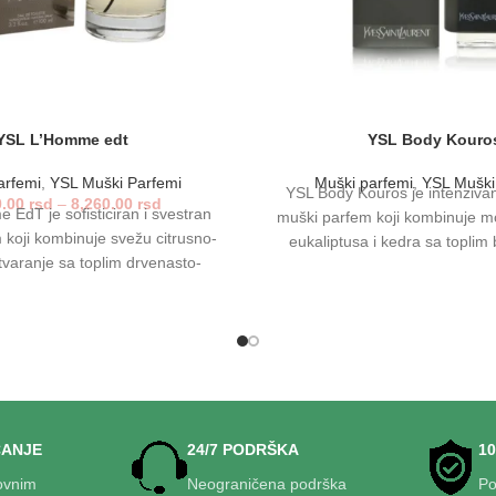
YSL L’Homme edt
YSL Body Kouro
arfemi
,
YSL Muški Parfemi
Muški parfemi
,
YSL Muški
YSL Body Kouros je intenzivan
0.00
rsd
–
8,260.00
rsd
EdT je sofisticiran i svestran
muški parfem koji kombinuje 
 koji kombinuje svežu citrusno-
eukaliptusa i kedra sa toplim
tvaranje sa toplim drvenasto-
akordom. Savršen za večernj
avršetkom. Elegantan i postojan,
posebne prilike, naglašava so
e za svaki dan—od poslovnih
muževnost i ostavlja trajan, ne
večernjih izlazaka—ostavljajući
n, ali upečatljiv trag stila i
samopouzdanja.
ĆANJE
24/7 PODRŠKA
1
ovnim
Neograničena podrška
Po