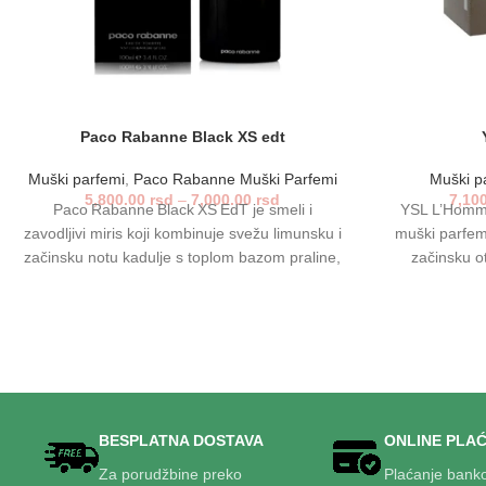
Paco Rabanne Black XS edt
Muški parfemi
,
Paco Rabanne Muški Parfemi
Muški p
5,800.00
rsd
–
7,000.00
rsd
7,10
Paco Rabanne Black XS EdT je smeli i
YSL L’Homme 
zavodljivi miris koji kombinuje svežu limunsku i
muški parfem
začinsku notu kadulje s toplom bazom praline,
začinsku o
pačulija i crnog ambra. Idealno za večernje
orijentalnim z
izlaske ili specijalne prilike, ovaj parfem ističe
idealan j
muževnost i samopouzdanje sa jedinstvenim,
sastanaka do 
postojanim tragom.
diskreta
BESPLATNA DOSTAVA
ONLINE PLA
Za porudžbine preko
Plaćanje bank