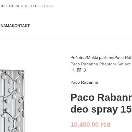
PORUDŽBINE PREKO 10000 RSD
 NAMA
KONTAKT
Početna
Muški parfemi
Paco Rab
Paco Rabanne Phantom Set edt 
Paco Rabanne
Paco Rabann
deo spray 1
10,400.00
rsd