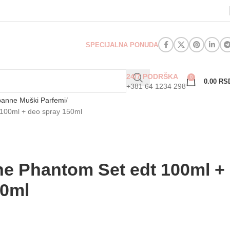
SPECIJALNA PONUDA
24/7 PODRŠKA
0
0.00
RS
+381 64 1234 298
anne Muški Parfemi
100ml + deo spray 150ml
e Phantom Set edt 100ml +
50ml