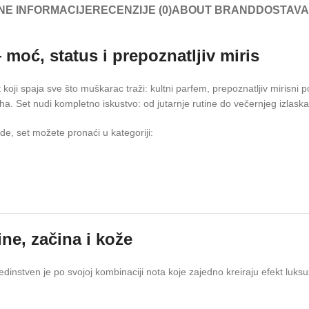
NE INFORMACIJE
RECENZIJE (0)
ABOUT BRAND
DOSTAVA
moć, status i prepoznatljiv miris
koji spaja sve što muškarac traži: kultni parfem, prepoznatljiv mirisni
. Set nudi kompletno iskustvo: od jutarnje rutine do večernjeg izlaska, s
e, set možete pronaći u kategoriji:
ne, začina i kože
jedinstven je po svojoj kombinaciji nota koje zajedno kreiraju efekt luks