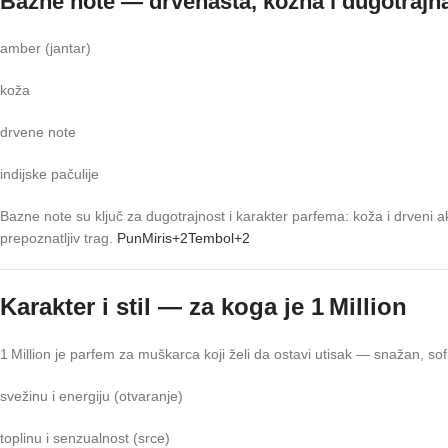
Bazne note — drvenasta, kožna i dugotrajn
amber (jantar)
koža
drvene note
indijske pačulije
Bazne note su ključ za dugotrajnost i karakter parfema: koža i drveni ak
prepoznatljiv trag.
PunMiris
+2
Tembol
+2
Karakter i stil — za koga je 1 Million
1 Million je parfem za muškarca koji želi da ostavi utisak — snažan, so
svežinu i energiju (otvaranje)
toplinu i senzualnost (srce)