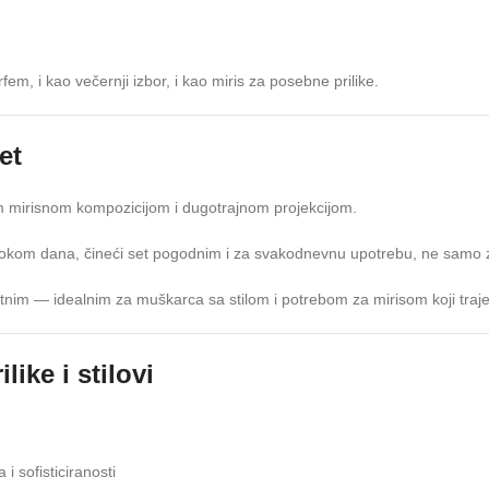
m, i kao večernji izbor, i kao miris za posebne prilike.
et
 mirisnom kompozicijom i dugotrajnom projekcijom.
okom dana, čineći set pogodnim i za svakodnevnu upotrebu, ne samo 
ntnim — idealnim za muškarca sa stilom i potrebom za mirisom koji traje
like i stilovi
 sofisticiranosti