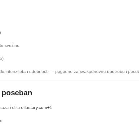
u
te svežinu
e)
ntenziteta i udobnosti — pogodno za svakodnevnu upotrebu i posebno za
t poseban
uza i stila
olfastory.com
+1
te