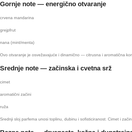
Gornje note — energično otvaranje
crvena mandarina
grejpfrut
nana (mint/menta)
Ovo otvaranje je osvežavajuće i dinamično — citrusna i aromatična kombin
Srednje note — začinska i cvetna srž
cimet
aromatični začini
ruža
Srednji sloj parfema unosi toplinu, dubinu i sofisticiranost. Cimet i zač