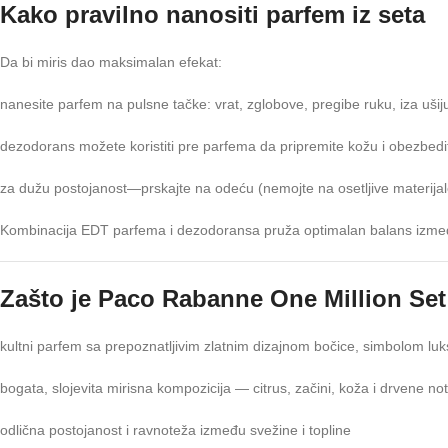
Kako pravilno nanositi parfem iz seta
Da bi miris dao maksimalan efekat:
nanesite parfem na pulsne tačke: vrat, zglobove, pregibe ruku, iza ušij
dezodorans možete koristiti pre parfema da pripremite kožu i obezbedi
za dužu postojanost—prskajte na odeću (nemojte na osetljive materijal
Kombinacija EDT parfema i dezodoransa pruža optimalan balans između i
Zašto je Paco Rabanne One Million Se
kultni parfem sa prepoznatljivim zlatnim dizajnom bočice, simbolom luks
bogata, slojevita mirisna kompozicija — citrus, začini, koža i drvene no
odlična postojanost i ravnoteža između svežine i topline