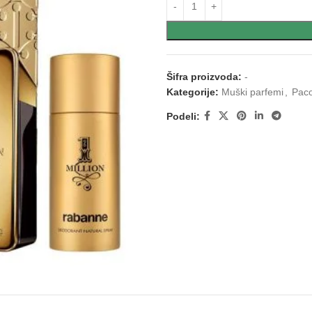
Šifra proizvoda:
-
Kategorije:
Muški parfemi
,
Paco
Podeli: