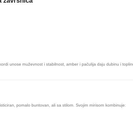
a završnica
ordi unose muževnost i stabilnost, amber i pačulija daju dubinu i toplin
fisticiran, pomalo buntovan, ali sa stilom. Svojim mirisom kombinuje: