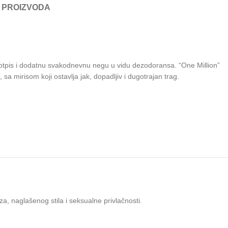
 PROIZVODA
 potpis i dodatnu svakodnevnu negu u vidu dezodoransa. “One Million”
a mirisom koji ostavlja jak, dopadljiv i dugotrajan trag.
uza, naglašenog stila i seksualne privlačnosti.