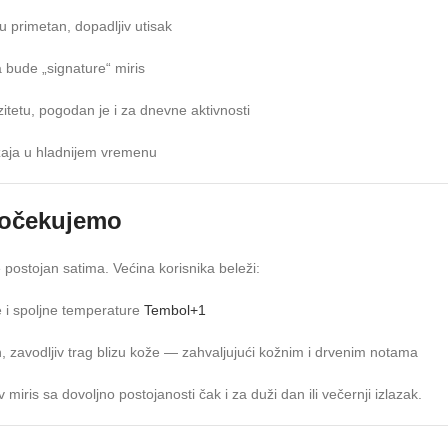
aju primetan, dopadljiv utisak
a bude „signature“ miris
etu, pogodan je i za dnevne aktivnosti
ražaja u hladnijem vremenu
a očekujemo
 postojan satima. Većina korisnika beleži:
 i spoljne temperature
Tembol
+1
n, zavodljiv trag blizu kože — zahvaljujući kožnim i drvenim notama
miris sa dovoljno postojanosti čak i za duži dan ili večernji izlazak.