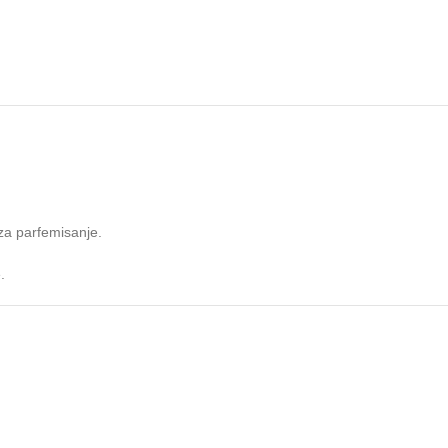
za parfemisanje.
.