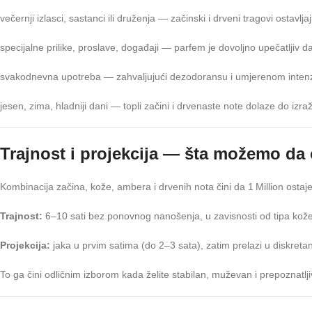
večernji izlasci, sastanci ili druženja — začinski i drveni tragovi ostavlj
specijalne prilike, proslave, događaji — parfem je dovoljno upečatljiv d
svakodnevna upotreba — zahvaljujući dezodoransu i umjerenom intenzit
jesen, zima, hladniji dani — topli začini i drvenaste note dolaze do iz
Trajnost i projekcija — šta možemo d
Kombinacija začina, kože, ambera i drvenih nota čini da 1 Million ostaje
Trajnost:
6–10 sati bez ponovnog nanošenja, u zavisnosti od tipa kože
Projekcija:
jaka u prvim satima (do 2–3 sata), zatim prelazi u diskreta
To ga čini odličnim izborom kada želite stabilan, muževan i prepoznatljiv 