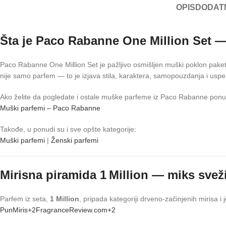
OPIS
DODAT
Šta je Paco Rabanne One Million Set — 
Paco Rabanne One Million Set je pažljivo osmišljen muški poklon paket 
nije samo parfem — to je izjava stila, karaktera, samopouzdanja i uspeha
Ako želite da pogledate i ostale muške parfeme iz Paco Rabanne ponud
Muški parfemi – Paco Rabanne
Takođe, u ponudi su i sve opšte kategorije:
Muški parfemi
|
Ženski parfemi
Mirisna piramida 1 Million — miks sveži
Parfem iz seta,
1 Million
, pripada kategoriji drveno-začinjenih mirisa i 
PunMiris
+2
FragranceReview.com
+2