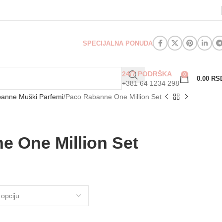
SPECIJALNA PONUDA
24/7 PODRŠKA
0
0.00
RS
+381 64 1234 298
anne Muški Parfemi
Paco Rabanne One Million Set
e One Million Set