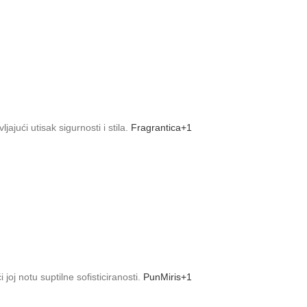
jući utisak sigurnosti i stila.
Fragrantica
+1
joj notu suptilne sofisticiranosti.
PunMiris
+1