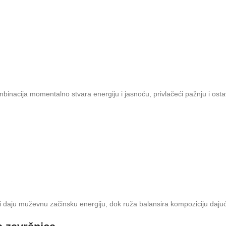
acija momentalno stvara energiju i jasnoću, privlačeći pažnju i ostavlja
ini daju muževnu začinsku energiju, dok ruža balansira kompoziciju dajući 