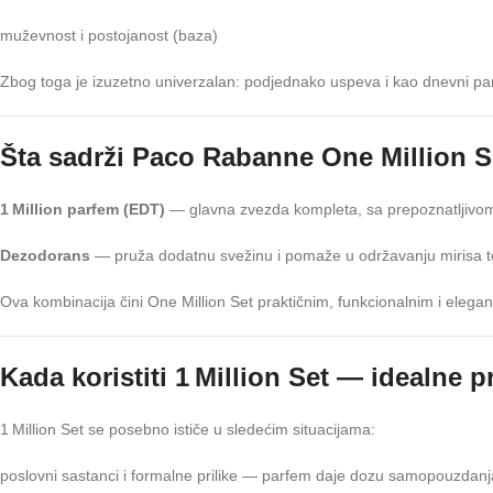
muževnost i postojanost (baza)
Zbog toga je izuzetno univerzalan: podjednako uspeva i kao dnevni parfe
Šta sadrži Paco Rabanne One Million S
1 Million parfem (EDT)
— glavna zvezda kompleta, sa prepoznatljivom
Dezodorans
— pruža dodatnu svežinu i pomaže u održavanju mirisa t
Ova kombinacija čini One Million Set praktičnim, funkcionalnim i elega
Kada koristiti 1 Million Set — idealne pri
1 Million Set se posebno ističe u sledećim situacijama:
poslovni sastanci i formalne prilike — parfem daje dozu samopouzdanja i