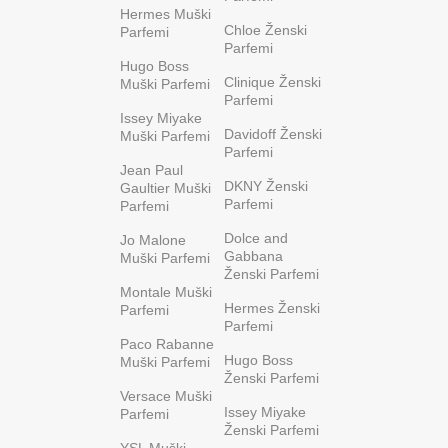
Hermes Muški
Chloe Ženski
Parfemi
Parfemi
Hugo Boss
Clinique Ženski
Muški Parfemi
Parfemi
Issey Miyake
Davidoff Ženski
Muški Parfemi
Parfemi
Jean Paul
DKNY Ženski
Gaultier Muški
Parfemi
Parfemi
Dolce and
Jo Malone
Gabbana
Muški Parfemi
Ženski Parfemi
Montale Muški
Hermes Ženski
Parfemi
Parfemi
Paco Rabanne
Hugo Boss
Muški Parfemi
Ženski Parfemi
Versace Muški
Issey Miyake
Parfemi
Ženski Parfemi
YSL Muški