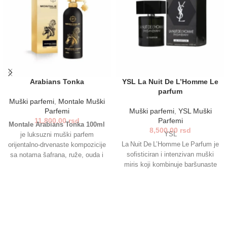
Arabians Tonka
YSL La Nuit De L’Homme Le
parfum
Muški parfemi
,
Montale Muški
Parfemi
Muški parfemi
,
YSL Muški
11,800.00
rsd
Parfemi
Montale Arabians Tonka 100ml
8,500.00
rsd
YSL
je luksuzni muški parfem
La Nuit De L’Homme Le Parfum je
orijentalno-drvenaste kompozicije
sofisticiran i intenzivan muški
sa notama šafrana, ruže, ouda i
miris koji kombinuje baršunaste
tonke. Intenzivan, postojan i
note ljubičice, irisa i lavande s
zavodljiv, idealan je za muškarce
toplom bazom vanile, tonka zrna
koji žele snažan i nezaboravan
i tamjana. Savršen je za večernje
mirisni potpis. Savršen za
izlaske i posebne prilike,
večernje prilike i hladnije dane.
ostavljajući dubok, zavodljiv trag
koji traje satima.