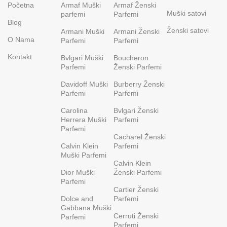
Početna
Armaf Muški
Armaf Ženski
Muški satovi
parfemi
Parfemi
Blog
Ženski satovi
Armani Muški
Armani Ženski
O Nama
Parfemi
Parfemi
Kontakt
Bvlgari Muški
Boucheron
Parfemi
Ženski Parfemi
Davidoff Muški
Burberry Ženski
Parfemi
Parfemi
Carolina
Bvlgari Ženski
Herrera Muški
Parfemi
Parfemi
Cacharel Ženski
Calvin Klein
Parfemi
Muški Parfemi
Calvin Klein
Dior Muški
Ženski Parfemi
Parfemi
Cartier Ženski
Dolce and
Parfemi
Gabbana Muški
Cerruti Ženski
Parfemi
Parfemi