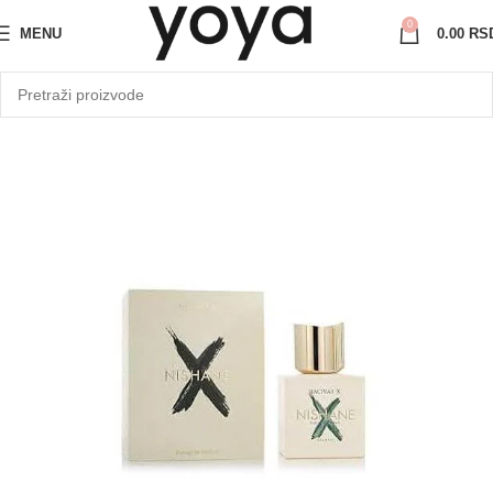
0
MENU
0.00
RS