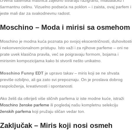
crvena satenska mašnica zajedno stvaraju razigranu, mladalačku i
šarmantnu celinu. Vizuelno podseća na poklon – i zaista, ovaj parfem i
jeste mali dar za svakodnevnu radost.
Moschino – Moda i mirisi sa osmehom
Moschino je modna kuća poznata po svojoj ekscentričnosti, duhovitosti
i nekonvencionalnom pristupu. Isto važi i za njihove parfeme – oni ne
prate uvek klasična pravila, već se poigravaju formom, bojama i
mirisnim kompozicijama kako bi stvorili nešto unikatno.
Moschino Funny EDT
je upravo takav – miris koji se ne shvata
previše ozbiljno, ali ga zato svi prepoznaju. On je proslava dobrog
raspoloženja, kreativnosti i spontanosti.
Ako želiš da otkriješ više sličnih parfema iz iste modne kuće, istraži
Moschino ženske parfeme
ili pogledaj našu kompletnu selekciju
ženskih parfema
koji pružaju sličan vedar ton.
Zaključak – Miris koji nosi osmeh