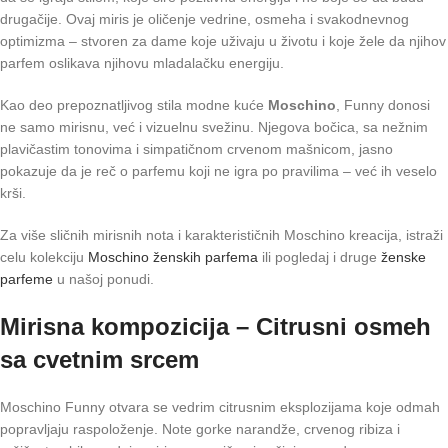
drugačije. Ovaj miris je oličenje vedrine, osmeha i svakodnevnog
optimizma – stvoren za dame koje uživaju u životu i koje žele da njihov
parfem oslikava njihovu mladalačku energiju.
Kao deo prepoznatljivog stila modne kuće
Moschino
, Funny donosi
ne samo mirisnu, već i vizuelnu svežinu. Njegova bočica, sa nežnim
plavičastim tonovima i simpatičnom crvenom mašnicom, jasno
pokazuje da je reč o parfemu koji ne igra po pravilima – već ih veselo
krši.
Za više sličnih mirisnih nota i karakterističnih Moschino kreacija, istraži
celu kolekciju
Moschino ženskih parfema
ili pogledaj i druge
ženske
parfeme
u našoj ponudi.
Mirisna kompozicija – Citrusni osmeh
sa cvetnim srcem
Moschino Funny otvara se vedrim citrusnim eksplozijama koje odmah
popravljaju raspoloženje. Note gorke narandže, crvenog ribiza i