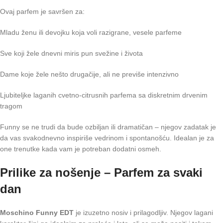
Ovaj parfem je savršen za:
Mladu ženu ili devojku koja voli razigrane, vesele parfeme
Sve koji žele dnevni miris pun svežine i života
Dame koje žele nešto drugačije, ali ne previše intenzivno
Ljubiteljke laganih cvetno-citrusnih parfema sa diskretnim drvenim
tragom
Funny se ne trudi da bude ozbiljan ili dramatičan – njegov zadatak je
da vas svakodnevno inspiriše vedrinom i spontanošću. Idealan je za
one trenutke kada vam je potreban dodatni osmeh.
Prilike za nošenje – Parfem za svaki
dan
Moschino Funny EDT
je izuzetno nosiv i prilagodljiv. Njegov lagani