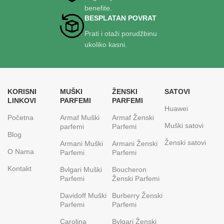
benefite.
BESPLATAN POVRAT
Prati i otaži porudžbinu
ukoliko kasni.
KORISNI
MUŠKI
ŽENSKI
SATOVI
LINKOVI
PARFEMI
PARFEMI
Huawei
Početna
Armaf Muški
Armaf Ženski
Muški satovi
parfemi
Parfemi
Blog
Ženski satovi
Armani Muški
Armani Ženski
O Nama
Parfemi
Parfemi
Kontakt
Bvlgari Muški
Boucheron
Parfemi
Ženski Parfemi
Davidoff Muški
Burberry Ženski
Parfemi
Parfemi
Carolina
Bvlgari Ženski