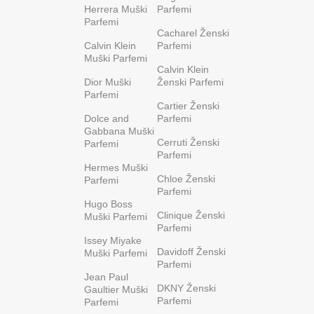
Herrera Muški
Parfemi
Parfemi
Cacharel Ženski
Calvin Klein
Parfemi
Muški Parfemi
Calvin Klein
Dior Muški
Ženski Parfemi
Parfemi
Cartier Ženski
Dolce and
Parfemi
Gabbana Muški
Cerruti Ženski
Parfemi
Parfemi
Hermes Muški
Chloe Ženski
Parfemi
Parfemi
Hugo Boss
Clinique Ženski
Muški Parfemi
Parfemi
Issey Miyake
Davidoff Ženski
Muški Parfemi
Parfemi
Jean Paul
DKNY Ženski
Gaultier Muški
Parfemi
Parfemi