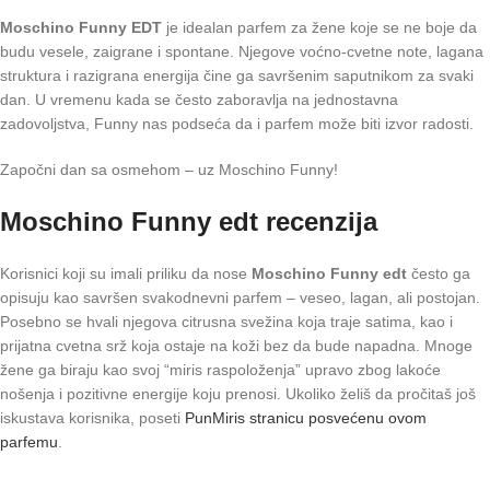
Moschino Funny EDT
je idealan parfem za žene koje se ne boje da
budu vesele, zaigrane i spontane. Njegove voćno-cvetne note, lagana
struktura i razigrana energija čine ga savršenim saputnikom za svaki
dan. U vremenu kada se često zaboravlja na jednostavna
zadovoljstva, Funny nas podseća da i parfem može biti izvor radosti.
Započni dan sa osmehom – uz Moschino Funny!
Moschino Funny edt recenzija
Korisnici koji su imali priliku da nose
Moschino Funny edt
često ga
opisuju kao savršen svakodnevni parfem – veseo, lagan, ali postojan.
Posebno se hvali njegova citrusna svežina koja traje satima, kao i
prijatna cvetna srž koja ostaje na koži bez da bude napadna. Mnoge
žene ga biraju kao svoj “miris raspoloženja” upravo zbog lakoće
nošenja i pozitivne energije koju prenosi. Ukoliko želiš da pročitaš još
iskustava korisnika, poseti
PunMiris stranicu posvećenu ovom
parfemu
.