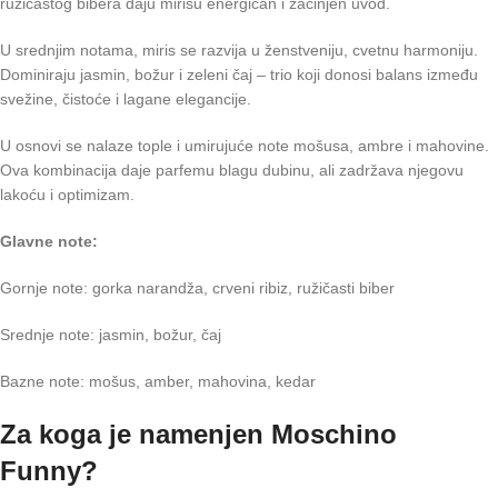
ružičastog bibera daju mirisu energičan i začinjen uvod.
U srednjim notama, miris se razvija u ženstveniju, cvetnu harmoniju.
Dominiraju jasmin, božur i zeleni čaj – trio koji donosi balans između
svežine, čistoće i lagane elegancije.
U osnovi se nalaze tople i umirujuće note mošusa, ambre i mahovine.
Ova kombinacija daje parfemu blagu dubinu, ali zadržava njegovu
lakoću i optimizam.
Glavne note:
Gornje note: gorka narandža, crveni ribiz, ružičasti biber
Srednje note: jasmin, božur, čaj
Bazne note: mošus, amber, mahovina, kedar
Za koga je namenjen Moschino
Funny?