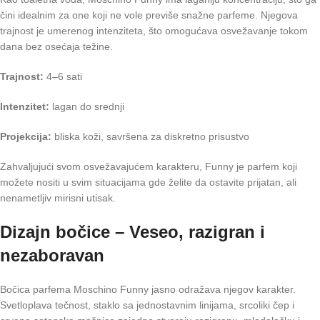
čini idealnim za one koji ne vole previše snažne parfeme. Njegova
trajnost je umerenog intenziteta, što omogućava osvežavanje tokom
dana bez osećaja težine.
Trajnost:
4–6 sati
Intenzitet:
lagan do srednji
Projekcija:
bliska koži, savršena za diskretno prisustvo
Zahvaljujući svom osvežavajućem karakteru, Funny je parfem koji
možete nositi u svim situacijama gde želite da ostavite prijatan, ali
nenametljiv mirisni utisak.
Dizajn bočice – Veseo, razigran i
nezaboravan
Bočica parfema Moschino Funny jasno odražava njegov karakter.
Svetloplava tečnost, staklo sa jednostavnim linijama, srcoliki čep i