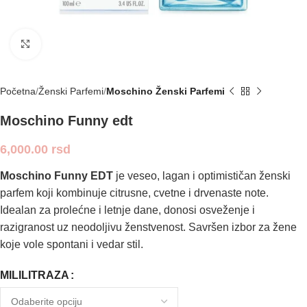
Click to enlarge
Početna
Ženski Parfemi
Moschino Ženski Parfemi
Moschino Funny edt
6,000.00
rsd
Moschino Funny EDT
je veseo, lagan i optimističan ženski
parfem koji kombinuje citrusne, cvetne i drvenaste note.
Idealan za prolećne i letnje dane, donosi osveženje i
razigranost uz neodoljivu ženstvenost. Savršen izbor za žene
koje vole spontani i vedar stil.
MILILITRAZA