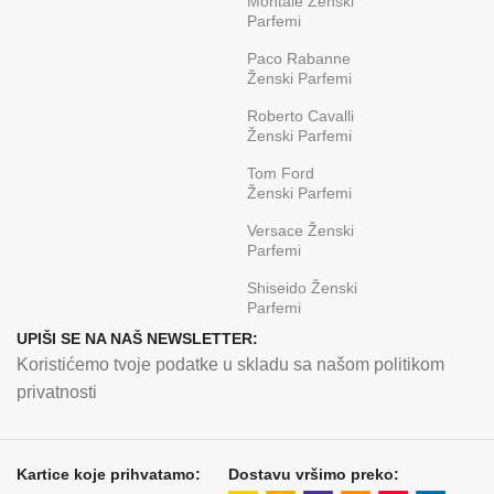
Montale Ženski
Parfemi
Paco Rabanne
Ženski Parfemi
Roberto Cavalli
Ženski Parfemi
Tom Ford
Ženski Parfemi
Versace Ženski
Parfemi
Shiseido Ženski
Parfemi
UPIŠI SE NA NAŠ NEWSLETTER:
Koristićemo tvoje podatke u skladu sa našom politikom
privatnosti
Kartice koje prihvatamo:
Dostavu vršimo preko: