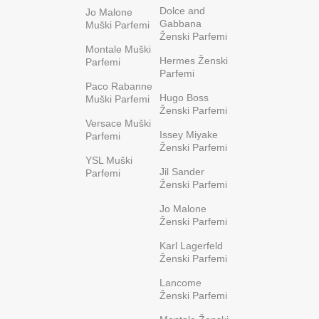
Dolce and
Jo Malone
Gabbana
Muški Parfemi
Ženski Parfemi
Montale Muški
Hermes Ženski
Parfemi
Parfemi
Paco Rabanne
Hugo Boss
Muški Parfemi
Ženski Parfemi
Versace Muški
Issey Miyake
Parfemi
Ženski Parfemi
YSL Muški
Jil Sander
Parfemi
Ženski Parfemi
Jo Malone
Ženski Parfemi
Karl Lagerfeld
Ženski Parfemi
Lancome
Ženski Parfemi