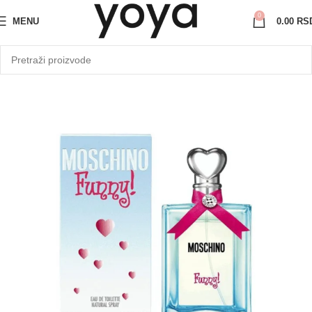
0
MENU
0.00
RS