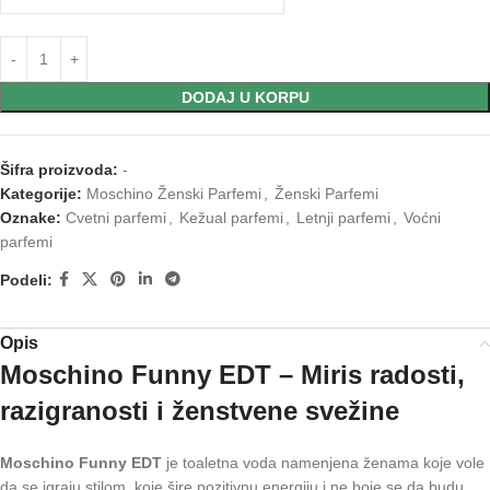
DODAJ U KORPU
Šifra proizvoda:
-
Kategorije:
Moschino Ženski Parfemi
,
Ženski Parfemi
Oznake:
Cvetni parfemi
,
Kežual parfemi
,
Letnji parfemi
,
Voćni
parfemi
Podeli:
Opis
Moschino Funny EDT – Miris radosti,
razigranosti i ženstvene svežine
Moschino Funny EDT
je toaletna voda namenjena ženama koje vole
da se igraju stilom, koje šire pozitivnu energiju i ne boje se da budu