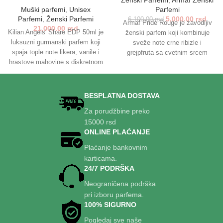
Ženski Parfemi
,
Armaf Ženski
Muški parfemi
,
Unisex
Parfemi
Parfemi
,
Ženski Parfemi
5,000.00
rsd
6,100.00
rsd
Armaf Pride Rouge je zavodljiv
21,000.00
rsd
Kilian Angels' Share EDP 50ml je
ženski parfem koji kombinuje
luksuzni gurmanski parfem koji
sveže note crne ribizle i
spaja tople note likera, vanile i
grejpfruta sa cvetnim srcem
hrastove mahovine s diskretnom
jasmina i ruže, dok baza od
začinskom toplinom cimeta i
mošusa i vanile donosi toplinu i
tonke. Intenzivan, ali elegantan,
dugotrajnost. Idealna je za žene
idealan je za hladnije dane i sve
koje žele elegantan i upečatljiv
BESPLATNA DOSTAVA
prilike kada želite sofisticirani,
miris za posebne prilike.
Za porudžbine preko
dugotrajan mirisni doživljaj.
15000 rsd
ONLINE PLAĆANJE
Plaćanje bankovnim
karticama.
24/7 PODRŠKA
Neograničena podrška
pri izboru parfema.
100% SIGURNO
Pogledaj sve naše