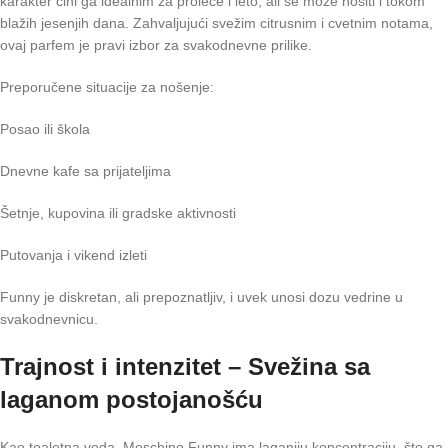
karakter čini ga idealnim za proleće i leto, ali se može nositi i tokom
blažih jesenjih dana. Zahvaljujući svežim citrusnim i cvetnim notama,
ovaj parfem je pravi izbor za svakodnevne prilike.
Preporučene situacije za nošenje:
Posao ili škola
Dnevne kafe sa prijateljima
Šetnje, kupovina ili gradske aktivnosti
Putovanja i vikend izleti
Funny je diskretan, ali prepoznatljiv, i uvek unosi dozu vedrine u
svakodnevnicu.
Trajnost i intenzitet – Svežina sa
laganom postojanošću
Kao toaletna voda, Moschino Funny ima laganiju koncentraciju, što ga