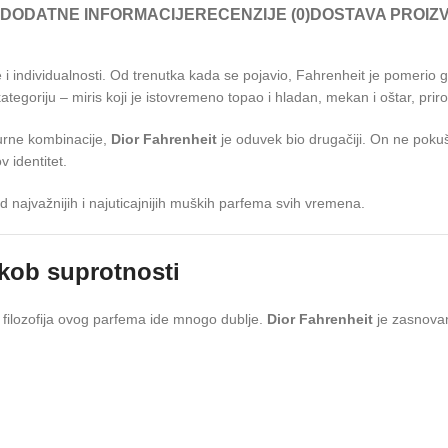
DODATNE INFORMACIJE
RECENZIJE (0)
DOSTAVA PROIZ
 i individualnosti. Od trenutka kada se pojavio, Fahrenheit je pomerio
egoriju – miris koji je istovremeno topao i hladan, mekan i oštar, priroda
urne kombinacije,
Dior Fahrenheit
je oduvek bio drugačiji. On ne poku
v identitet.
d najvažnijih i najuticajnijih muških parfema svih vremena.
ukob suprotnosti
, filozofija ovog parfema ide mnogo dublje.
Dior Fahrenheit
je zasnovan 