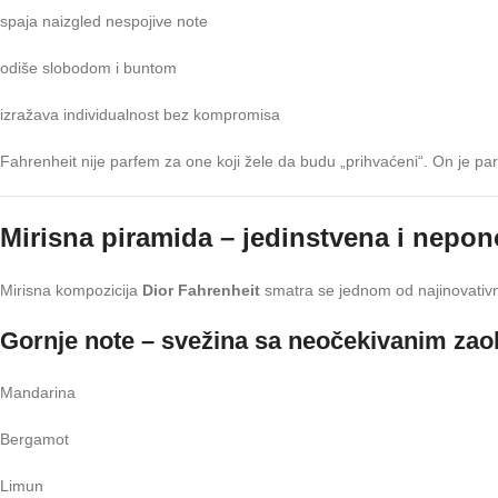
spaja naizgled nespojive note
odiše slobodom i buntom
izražava individualnost bez kompromisa
Fahrenheit nije parfem za one koji žele da budu „prihvaćeni“. On je par
Mirisna piramida – jedinstvena i nepono
Mirisna kompozicija
Dior Fahrenheit
smatra se jednom od najinovativnij
Gornje note – svežina sa neočekivanim za
Mandarina
Bergamot
Limun