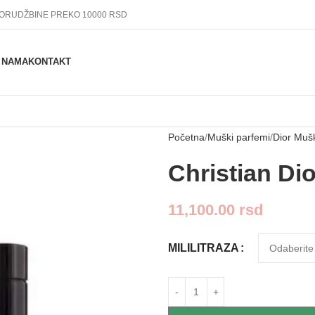
PORUDŽBINE PREKO 10000 RSD
 NAMA
KONTAKT
Početna
Muški parfemi
Dior Mušk
Christian Di
11,100.00
rsd
MILILITRAZA