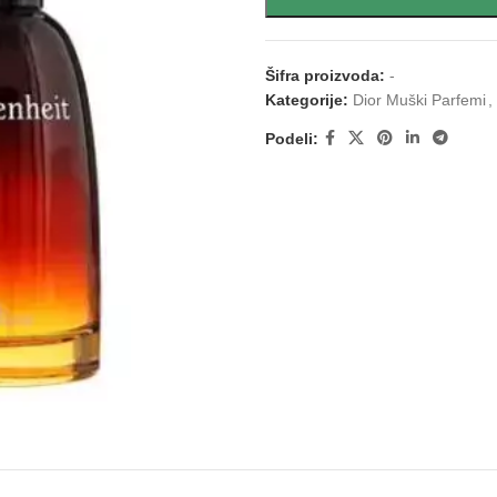
Šifra proizvoda:
-
Kategorije:
Dior Muški Parfemi
,
Podeli: