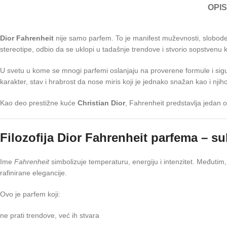
OPIS
Dior Fahrenheit
nije samo parfem. To je manifest muževnosti, slobode
stereotipe, odbio da se uklopi u tadašnje trendove i stvorio sopstvenu kat
U svetu u kome se mnogi parfemi oslanjaju na proverene formule i sig
karakter, stav i hrabrost da nose miris koji je jednako snažan kao i njiho
Kao deo prestižne kuće
Christian Dior
, Fahrenheit predstavlja jedan o
Filozofija Dior Fahrenheit parfema – s
Ime
Fahrenheit
simbolizuje temperaturu, energiju i intenzitet. Međutim
rafinirane elegancije.
Ovo je parfem koji:
ne prati trendove, već ih stvara