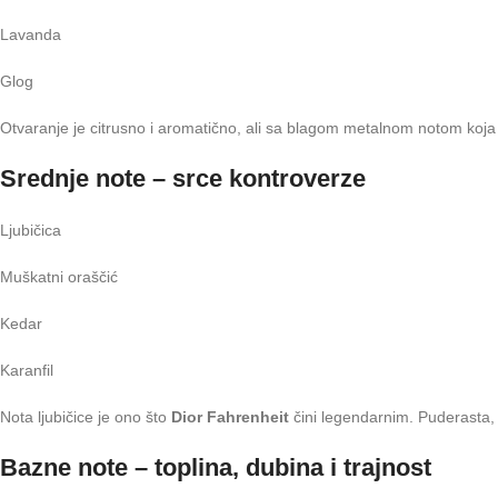
Lavanda
Glog
Otvaranje je citrusno i aromatično, ali sa blagom metalnom notom koja o
Srednje note – srce kontroverze
Ljubičica
Muškatni oraščić
Kedar
Karanfil
Nota ljubičice je ono što
Dior Fahrenheit
čini legendarnim. Puderasta,
Bazne note – toplina, dubina i trajnost