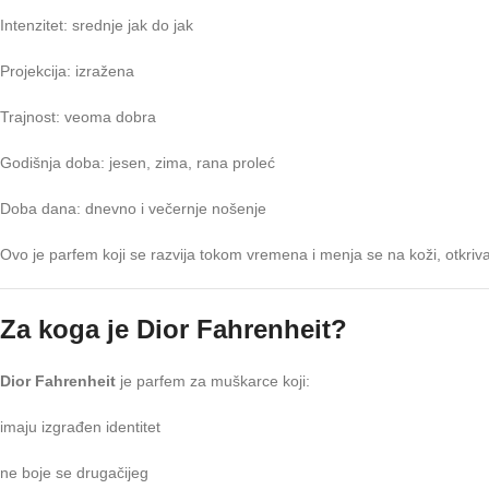
Intenzitet: srednje jak do jak
Projekcija: izražena
Trajnost: veoma dobra
Godišnja doba: jesen, zima, rana proleć
Doba dana: dnevno i večernje nošenje
Ovo je parfem koji se razvija tokom vremena i menja se na koži, otkrivaju
Za koga je Dior Fahrenheit?
Dior Fahrenheit
je parfem za muškarce koji:
imaju izgrađen identitet
ne boje se drugačijeg