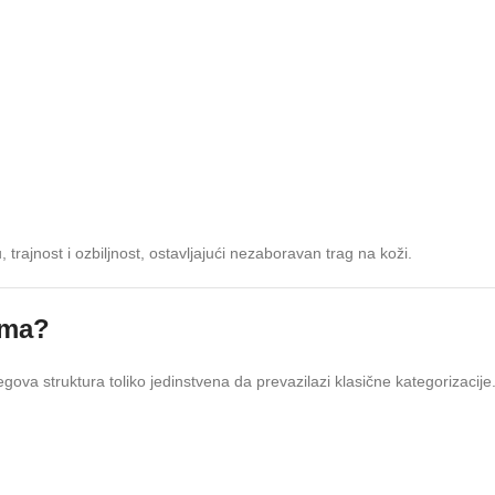
rajnost i ozbiljnost, ostavljajući nezaboravan trag na koži.
ema?
egova struktura toliko jedinstvena da prevazilazi klasične kategorizacije