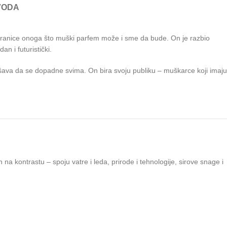
VODA
 granice onoga što muški parfem može i sme da bude. On je razbio
n i futuristički.
šava da se dopadne svima. On bira svoju publiku – muškarce koji imaju
na kontrastu – spoju vatre i leda, prirode i tehnologije, sirove snage i