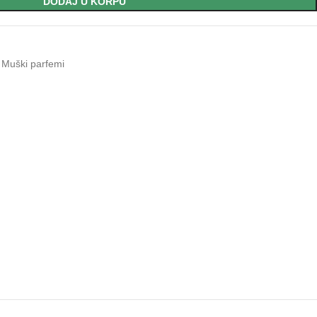
DODAJ U KORPU
Muški parfemi