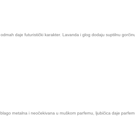
dmah daje futuristički karakter. Lavanda i glog dodaju suptilnu gorčinu 
 blago metalna i neočekivana u muškom parfemu, ljubičica daje parfemu