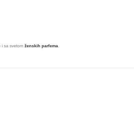
je i sa svetom
ženskih parfema
.