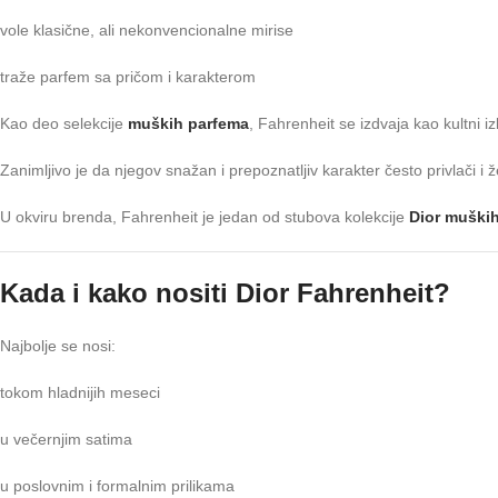
vole klasične, ali nekonvencionalne mirise
traže parfem sa pričom i karakterom
Kao deo selekcije
muških parfema
, Fahrenheit se izdvaja kao kultni iz
Zanimljivo je da njegov snažan i prepoznatljiv karakter često privlači i
U okviru brenda, Fahrenheit je jedan od stubova kolekcije
Dior muški
Kada i kako nositi Dior Fahrenheit?
Najbolje se nosi:
tokom hladnijih meseci
u večernjim satima
u poslovnim i formalnim prilikama