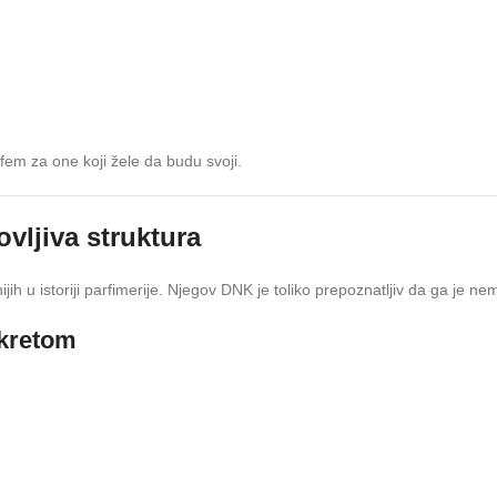
fem za one koji žele da budu svoji.
vljiva struktura
ih u istoriji parfimerije. Njegov DNK je toliko prepoznatljiv da ga je n
okretom