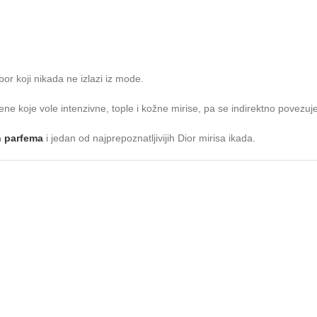
bor koji nikada ne izlazi iz mode.
 žene koje vole intenzivne, tople i kožne mirise, pa se indirektno povezu
h parfema
i jedan od najprepoznatljivijih Dior mirisa ikada.