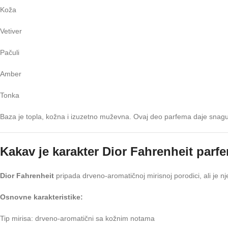
Koža
Vetiver
Pačuli
Amber
Tonka
Baza je topla, kožna i izuzetno muževna. Ovaj deo parfema daje snagu, t
Kakav je karakter Dior Fahrenheit parf
Dior Fahrenheit
pripada drveno-aromatičnoj mirisnoj porodici, ali je nj
Osnovne karakteristike:
Tip mirisa: drveno-aromatični sa kožnim notama