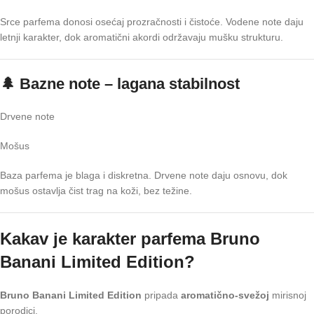
Srce parfema donosi osećaj prozračnosti i čistoće. Vodene note daju
letnji karakter, dok aromatični akordi održavaju mušku strukturu.
🌲 Bazne note – lagana stabilnost
Drvene note
Mošus
Baza parfema je blaga i diskretna. Drvene note daju osnovu, dok
mošus ostavlja čist trag na koži, bez težine.
Kakav je karakter parfema Bruno
Banani Limited Edition?
Bruno Banani Limited Edition
pripada
aromatično-svežoj
mirisnoj
porodici.