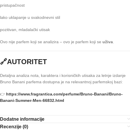
pristupačnost
lako uklapanje u svakodnevni stil
pozitivan, mladalački utisak
Ovo nije parfem koji se analizira – ovo je parfem koji se
uživa
.
🔗AUTORITET
Detaljna analiza nota, karaktera i korisničkih utisaka za letnje izdanje
Bruno Banani parfema dostupna je na relevantnoj parfemskoj bazi:
👉
https://www.fragrantica.com/perfume/Bruno-Banani/Bruno-
Banani-Summer-Men-66832.html
Dodatne informacije
Recenzije (0)