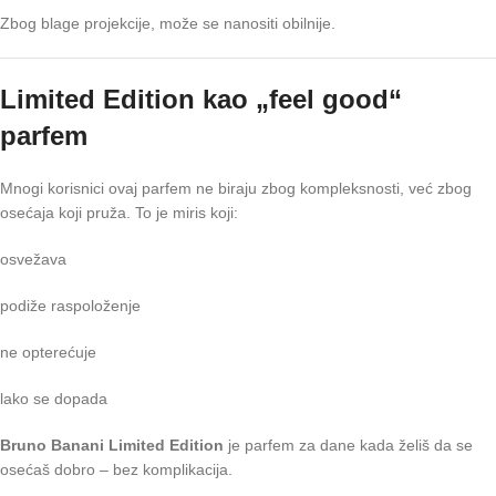
Zbog blage projekcije, može se nanositi obilnije.
Limited Edition kao „feel good“
parfem
Mnogi korisnici ovaj parfem ne biraju zbog kompleksnosti, već zbog
osećaja koji pruža. To je miris koji:
osvežava
podiže raspoloženje
ne opterećuje
lako se dopada
Bruno Banani Limited Edition
je parfem za dane kada želiš da se
osećaš dobro – bez komplikacija.