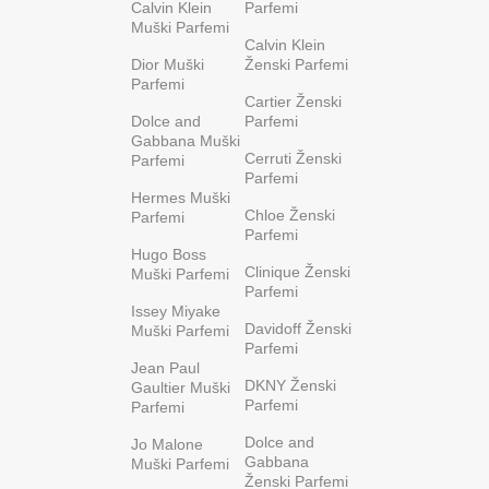
Calvin Klein
Parfemi
Muški Parfemi
Calvin Klein
Dior Muški
Ženski Parfemi
Parfemi
Cartier Ženski
Dolce and
Parfemi
Gabbana Muški
Cerruti Ženski
Parfemi
Parfemi
Hermes Muški
Chloe Ženski
Parfemi
Parfemi
Hugo Boss
Clinique Ženski
Muški Parfemi
Parfemi
Issey Miyake
Davidoff Ženski
Muški Parfemi
Parfemi
Jean Paul
DKNY Ženski
Gaultier Muški
Parfemi
Parfemi
Dolce and
Jo Malone
Gabbana
Muški Parfemi
Ženski Parfemi