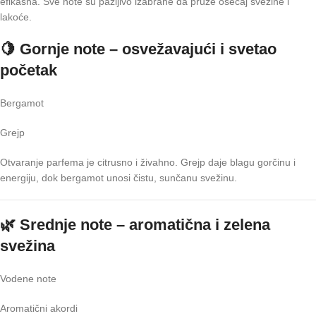
efikasna. Sve note su pažljivo izabrane da pruže osećaj svežine i
lakoće.
🍋 Gornje note – osvežavajući i svetao
početak
Bergamot
Grejp
Otvaranje parfema je citrusno i živahno. Grejp daje blagu gorčinu i
energiju, dok bergamot unosi čistu, sunčanu svežinu.
🌿 Srednje note – aromatična i zelena
svežina
Vodene note
Aromatični akordi