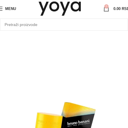
0
MENU
0.00
RS