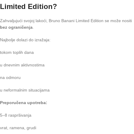
Limited Edition?
Zahvaljujući svojoj lakoći, Bruno Banani Limited Edition se može nositi
bez ograničenja
.
Najbolje dolazi do izražaja:
tokom toplih dana
u dnevnim aktivnostima
na odmoru
u neformalnim situacijama
Preporučena upotreba:
5–8 raspršivanja
vrat, ramena, grudi