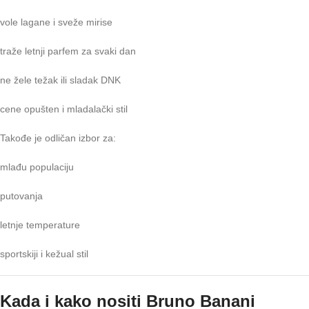
vole lagane i sveže mirise
traže letnji parfem za svaki dan
ne žele težak ili sladak DNK
cene opušten i mladalački stil
Takođe je odličan izbor za:
mlađu populaciju
putovanja
letnje temperature
sportskiji i kežual stil
Kada i kako nositi Bruno Banani