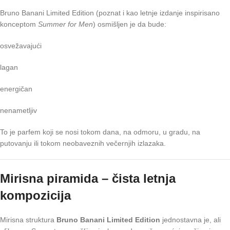
Bruno Banani Limited Edition (poznat i kao letnje izdanje inspirisano
konceptom
Summer for Men
) osmišljen je da bude:
osvežavajući
lagan
energičan
nenametljiv
To je parfem koji se nosi tokom dana, na odmoru, u gradu, na
putovanju ili tokom neobaveznih večernjih izlazaka.
Mirisna piramida – čista letnja
kompozicija
Mirisna struktura
Bruno Banani Limited Edition
jednostavna je, ali