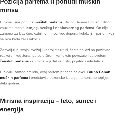
Pozicija parfema u ponudi muških
mirisa
U okviru šire ponude
muških parfema
, Bruno Banani Limited Edition
zauzima mesto
letnjeg, svežeg i neobaveznog parfema
. On nije
zamena za klasične, ozbiljne mirise, već dopuna kolekciji – parfem koji
se bira kada želiš lakoću.
Zahvaljujući svojoj svežoj i vedroj strukturi, često nailazi na pozitivne
reakcije i kod žena, pa se u širem kontekstu povezuje i sa svetom
ženskih parfema
kao miris koji deluje čisto, prijatno i mladalački.
U okviru samog brenda, ovaj parfem pripada selekciji
Bruno Banani
muških parfema
i predstavlja sezonsko izdanje namenjeno toplijem
delu godine.
Mirisna inspiracija – leto, sunce i
energija