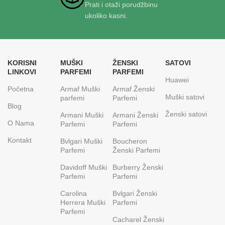
Prati i otaži porudžbinu
ukoliko kasni.
KORISNI
MUŠKI
ŽENSKI
SATOVI
LINKOVI
PARFEMI
PARFEMI
Huawei
Početna
Armaf Muški
Armaf Ženski
Muški satovi
parfemi
Parfemi
Blog
Ženski satovi
Armani Muški
Armani Ženski
O Nama
Parfemi
Parfemi
Kontakt
Bvlgari Muški
Boucheron
Parfemi
Ženski Parfemi
Davidoff Muški
Burberry Ženski
Parfemi
Parfemi
Carolina
Bvlgari Ženski
Herrera Muški
Parfemi
Parfemi
Cacharel Ženski