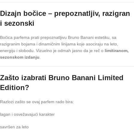
Dizajn bočice – prepoznatljiv, razigran
i sezonski
Bočica parfema prati prepoznatljivu Bruno Banani estetiku, sa
razigranim bojama i dinamičnim linijama koje asociraju na leto,
energiju i slobodu. Vizuelno je odmah jasno da je reč o
limitiranom,
sezonskom izdanju
.
Zašto izabrati Bruno Banani Limited
Edition?
Razlozi zašto se ovaj parfem rado bira:
lagan i osvežavajući karakter
savršen za leto