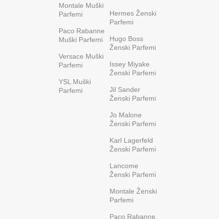
Montale Muški
Hermes Ženski
Parfemi
Parfemi
Paco Rabanne
Hugo Boss
Muški Parfemi
Ženski Parfemi
Versace Muški
Issey Miyake
Parfemi
Ženski Parfemi
YSL Muški
Jil Sander
Parfemi
Ženski Parfemi
Jo Malone
Ženski Parfemi
Karl Lagerfeld
Ženski Parfemi
Lancome
Ženski Parfemi
Montale Ženski
Parfemi
Paco Rabanne