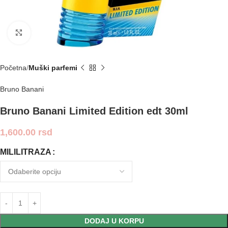
Click to enlarge
Početna
Muški parfemi
Bruno Banani
Bruno Banani Limited Edition edt 30ml
1,600.00
rsd
MILILITRAZA
DODAJ U KORPU