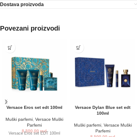
Dostava proizvoda
Povezani proizvodi
Versace Eros set edt 100ml
Versace Dylan Blue set edt
100ml
Muški parfemi
,
Versace Muški
Parfemi
Muški parfemi
,
Versace Muški
8,500.00
rsd
Parfemi
Versace Eros set EDT 100ml
8,500.00
rsd