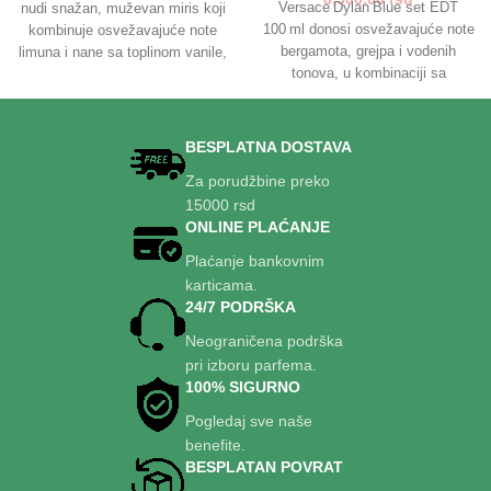
Versace Dylan Blue set EDT
nudi snažan, muževan miris koji
100 ml donosi osvežavajuće note
kombinuje osvežavajuće note
bergamota, grejpa i vodenih
limuna i nane sa toplinom vanile,
tonova, u kombinaciji sa
kedra i vetivera. U paketu se
muževnim akordima ljubičice,
nalazi parfem i gel za tuširanje –
papirusom i mošusom. U paketu
idealan za muškarce koji žele
se nalazi mirisna bočica i gel za
samopouzdan i dugotrajan mirisni
BESPLATNA DOSTAVA
tuširanje – idealno za sofisticiran
pečat.
Za porudžbine preko
i svež mirisni utisak tokom celog
15000 rsd
dana.
ONLINE PLAĆANJE
Plaćanje bankovnim
karticama.
24/7 PODRŠKA
Neograničena podrška
pri izboru parfema.
100% SIGURNO
Pogledaj sve naše
benefite.
BESPLATAN POVRAT