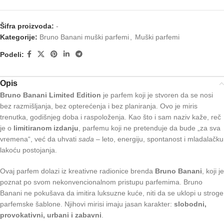
Šifra proizvoda:
-
Kategorije:
Bruno Banani muški parfemi
,
Muški parfemi
Podeli:
Opis
Bruno Banani Limited Edition
je parfem koji je stvoren da se nosi
bez razmišljanja, bez opterećenja i bez planiranja. Ovo je miris
trenutka, godišnjeg doba i raspoloženja. Kao što i sam naziv kaže, reč
je o
limitiranom izdanju
, parfemu koji ne pretenduje da bude „za sva
vremena“, već da uhvati
sada
– leto, energiju, spontanost i mladalačku
lakoću postojanja.
Ovaj parfem dolazi iz kreativne radionice brenda
Bruno Banani
, koji je
poznat po svom nekonvencionalnom pristupu parfemima. Bruno
Banani ne pokušava da imitira luksuzne kuće, niti da se uklopi u stroge
parfemske šablone. Njihovi mirisi imaju jasan karakter:
slobodni,
provokativni, urbani i zabavni
.